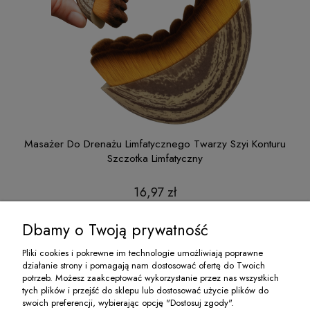
ntur
Masażer Do Drenażu Limfatycznego Twarzy Szyi Konturu
Szczotka Limfatyczny
16,97 zł
do koszyka
Dbamy o Twoją prywatność
Pliki cookies i pokrewne im technologie umożliwiają poprawne
działanie strony i pomagają nam dostosować ofertę do Twoich
O NAS
potrzeb. Możesz zaakceptować wykorzystanie przez nas wszystkich
tych plików i przejść do sklepu lub dostosować użycie plików do
swoich preferencji, wybierając opcję "Dostosuj zgody".
MOJE KONTO