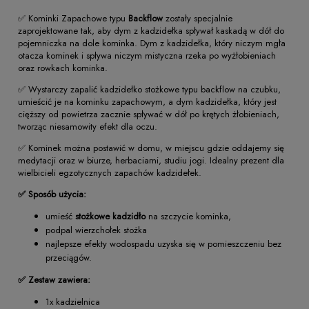
✅ Kominki Zapachowe typu
Backflow
zostały specjalnie
zaprojektowane tak, aby dym z kadzidełka spływał kaskadą w dół do
pojemniczka na dole kominka. Dym z kadzidełka, który niczym mgła
otacza kominek i spływa niczym mistyczna rzeka po wyżłobieniach
oraz rowkach kominka.
✅ Wystarczy zapalić kadzidełko stożkowe typu backflow na czubku,
umieścić je na kominku zapachowym, a dym kadzidełka, który jest
cięższy od powietrza zacznie spływać w dół po krętych żłobieniach,
tworząc niesamowity efekt dla oczu.
✅ Kominek można postawić w domu, w miejscu gdzie oddajemy się
medytacji oraz w biurze, herbaciarni, studiu jogi. Idealny prezent dla
wielbicieli egzotycznych zapachów kadzidełek.
✅ Sposób użycia:
umieść
stożkowe kadzidło
na szczycie kominka,
podpal wierzchołek stożka
najlepsze efekty wodospadu uzyska się w pomieszczeniu bez
przeciągów.
✅ Zestaw zawiera:
1x kadzielnica