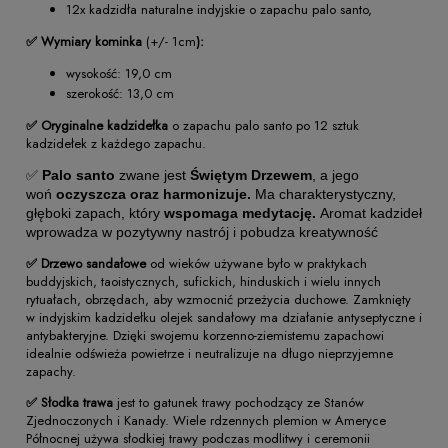
12x kadzidła naturalne indyjskie o zapachu palo santo,
✅ Wymiary kominka
(+/- 1cm
):
wysokość: 19,0 cm
szerokość: 13,0 cm
✅ Oryginalne kadzidełka
o zapachu palo santo po 12 sztuk
kadzidełek z każdego zapachu.
✅
Palo santo
zwane jest
Świętym Drzewem
, a jego
woń
oczyszcza oraz harmonizuje.
Ma charakterystyczny,
głęboki zapach, który
wspomaga medytację.
Aromat kadzideł
wprowadza w pozytywny nastrój i pobudza kreatywność
✅ Drzewo sandałowe
od wieków używane było w praktykach
buddyjskich, taoistycznych, sufickich, hinduskich i wielu innych
rytuałach, obrzędach, aby wzmocnić przeżycia duchowe. Zamknięty
w indyjskim kadzidełku olejek sandałowy ma działanie antyseptyczne i
antybakteryjne. Dzięki swojemu korzenno-ziemistemu zapachowi
idealnie odświeża powietrze i neutralizuje na długo nieprzyjemne
zapachy.
✅ Słodka trawa
jest to gatunek trawy pochodzący ze Stanów
Zjednoczonych i Kanady. Wiele rdzennych plemion w Ameryce
Północnej używa słodkiej trawy podczas modlitwy i ceremonii