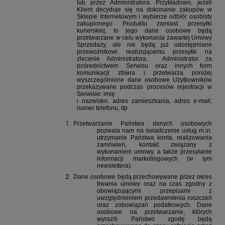
lub przez Administratora. Przykładowo, jeżeli
Klient decyduje się na dokonanie zakupów w
Sklepie Internetowym i wybierze odbiór osobisty
zakupionego Produktu zamiast przesyłki
kurierskiej, to jego dane osobowe będą
przetwarzane w celu wykonania zawartej Umowy
Sprzedaży, ale nie będą już udostępniane
przewoźnikowi realizującemu przesyłki na
zlecenie Administratora.
Administrator za
pośrednictwem Serwisu oraz innych form
komunikacji zbiera i przetwarza poniżej
wyszczególnione dane osobowe Użytkowników
przekazywane podczas procesów rejestracji w
Serwisie: imię
i nazwisko, adres zamieszkania, adres e-mail,
numer telefonu, itp
Przetwarzanie Państwa danych osobowych
pozwala nam na świadczenie usług m.in.
utrzymanie Państwa konta, realizowania
zamówień, kontakt związany z
wykonaniem umowy, a także przesyłanie
informacji marketingowych (w tym
newslettera).
Dane osobowe będą przechowywane przez okres
trwania umowy oraz na czas zgodny z
obowiązującymi przepisami z
uwzględnieniem przedawnienia roszczeń
oraz zobowiązań podatkowych. Dane
osobowe na przetwarzanie, których
wyrazili Państwo zgodę będą