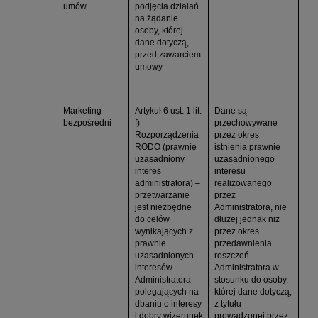
umów
podjęcia działań
na żądanie
osoby, której
dane dotyczą,
przed zawarciem
umowy
Marketing
Artykuł 6 ust. 1 lit.
Dane są
bezpośredni
f)
przechowywane
Rozporządzenia
przez okres
RODO (prawnie
istnienia prawnie
uzasadniony
uzasadnionego
interes
interesu
administratora) –
realizowanego
przetwarzanie
przez
jest niezbędne
Administratora, nie
do celów
dłużej jednak niż
wynikających z
przez okres
prawnie
przedawnienia
uzasadnionych
roszczeń
interesów
Administratora w
Administratora –
stosunku do osoby,
polegających na
której dane dotyczą,
dbaniu o interesy
z tytułu
i dobry wizerunek
prowadzonej przez