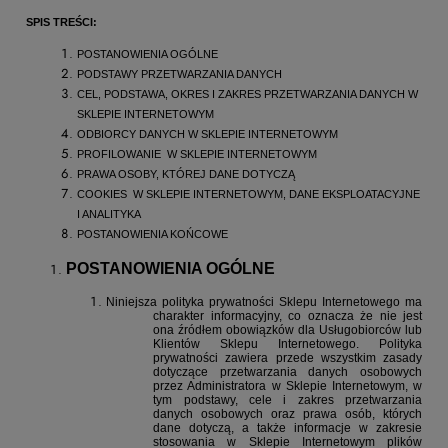
SPIS TREŚCI:
POSTANOWIENIA OGÓLNE
PODSTAWY PRZETWARZANIA DANYCH
CEL, PODSTAWA, OKRES I ZAKRES PRZETWARZANIA DANYCH W
SKLEPIE INTERNETOWYM
ODBIORCY DANYCH W SKLEPIE INTERNETOWYM
PROFILOWANIE
W SKLEPIE INTERNETOWYM
PRAWA OSOBY, KTÓREJ DANE DOTYCZĄ
COOKIES
W SKLEPIE INTERNETOWYM, DANE EKSPLOATACYJNE
I ANALITYKA
POSTANOWIENIA KOŃCOWE
POSTANOWIENIA OGÓLNE
Niniejsza polityka prywatności Sklepu Internetowego ma
charakter informacyjny, co oznacza że nie jest
ona źródłem obowiązków dla Usługobiorców lub
Klientów Sklepu Internetowego. Polityka
prywatności zawiera przede wszystkim zasady
dotyczące przetwarzania danych osobowych
przez Administratora w Sklepie Internetowym, w
tym podstawy, cele i zakres przetwarzania
danych osobowych oraz prawa osób, których
dane dotyczą, a także informacje w zakresie
stosowania w Sklepie Internetowym plików