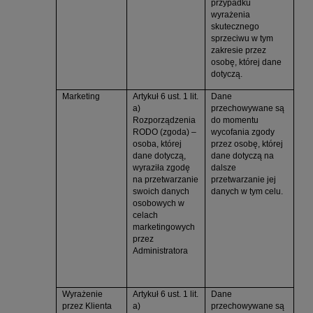
przypadku
wyrażenia
skutecznego
sprzeciwu w tym
zakresie przez
osobę, której dane
dotyczą.
Marketing
Artykuł 6 ust. 1 lit.
Dane
a)
przechowywane są
Rozporządzenia
do momentu
RODO (zgoda) –
wycofania zgody
osoba, której
przez osobę, której
dane dotyczą,
dane dotyczą na
wyraziła zgodę
dalsze
na przetwarzanie
przetwarzanie jej
swoich danych
danych w tym celu.
osobowych w
celach
marketingowych
przez
Administratora
Wyrażenie
Artykuł 6 ust. 1 lit.
Dane
przez Klienta
a)
przechowywane są