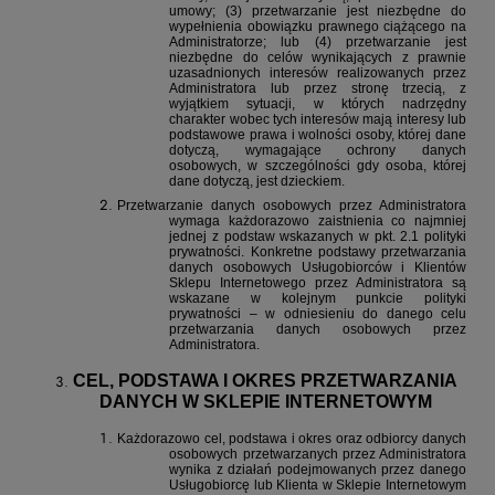
umowy; (3) przetwarzanie jest niezbędne do
wypełnienia obowiązku prawnego ciążącego na
Administratorze; lub (4) przetwarzanie jest
niezbędne do celów wynikających z prawnie
uzasadnionych interesów realizowanych przez
Administratora lub przez stronę trzecią, z
wyjątkiem sytuacji, w których nadrzędny
charakter wobec tych interesów mają interesy lub
podstawowe prawa i wolności osoby, której dane
dotyczą, wymagające ochrony danych
osobowych, w szczególności gdy osoba, której
dane dotyczą, jest dzieckiem.
Przetwarzanie danych osobowych przez Administratora
wymaga każdorazowo zaistnienia co najmniej
jednej z podstaw wskazanych w pkt. 2.1 polityki
prywatności. Konkretne podstawy przetwarzania
danych osobowych Usługobiorców i Klientów
Sklepu Internetowego przez Administratora są
wskazane w kolejnym punkcie polityki
prywatności – w odniesieniu do danego celu
przetwarzania danych osobowych przez
Administratora.
CEL, PODSTAWA I OKRES PRZETWARZANIA
DANYCH W SKLEPIE INTERNETOWYM
Każdorazowo cel, podstawa i okres oraz odbiorcy danych
osobowych przetwarzanych przez Administratora
wynika z działań podejmowanych przez danego
Usługobiorcę lub Klienta w Sklepie Internetowym