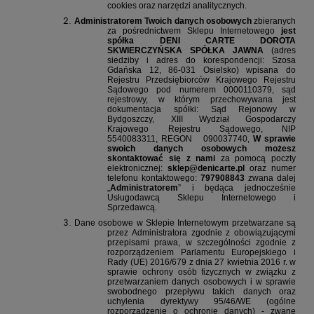
cookies oraz narzędzi analitycznych.
Administratorem Twoich danych osobowych
zbieranych
za pośrednictwem Sklepu Internetowego
jest
spółka DENI CARTE DOROTA
SKWIERCZYŃSKA SPÓŁKA JAWNA
(adres
siedziby i adres do korespondencji: Szosa
Gdańska 12, 86-031 Osielsko) wpisana do
Rejestru Przedsiębiorców Krajowego Rejestru
Sądowego pod numerem 0000110379, sąd
rejestrowy, w którym przechowywana jest
dokumentacja spółki: Sąd Rejonowy w
Bydgoszczy, XIII Wydział Gospodarczy
Krajowego Rejestru Sądowego, NIP
5540083311, REGON
090037740,
W sprawie
swoich danych osobowych możesz
skontaktować się z nami
za pomocą poczty
elektronicznej:
sklep@denicarte.pl
oraz numer
telefonu kontaktowego:
797908843
zwana dalej
„
Administratorem
” i będąca jednocześnie
Usługodawcą Sklepu Internetowego i
Sprzedawcą.
Dane osobowe w Sklepie Internetowym przetwarzane są
przez Administratora zgodnie z obowiązującymi
przepisami prawa, w szczególności zgodnie z
rozporządzeniem Parlamentu Europejskiego i
Rady (UE) 2016/679 z dnia 27 kwietnia 2016 r. w
sprawie ochrony osób fizycznych w związku z
przetwarzaniem danych osobowych i w sprawie
swobodnego przepływu takich danych oraz
uchylenia dyrektywy 95/46/WE (ogólne
rozporządzenie o ochronie danych) - zwane