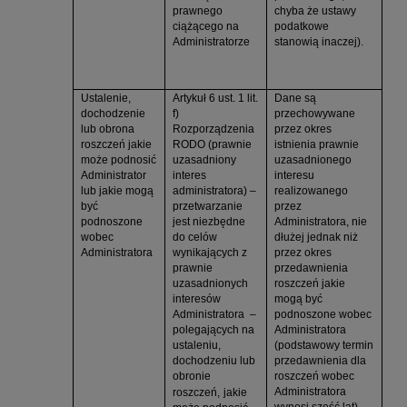
prawnego
chyba że ustawy
ciążącego na
podatkowe
Administratorze
stanowią inaczej).
Ustalenie,
Artykuł 6 ust. 1 lit.
Dane są
dochodzenie
f)
przechowywane
lub obrona
Rozporządzenia
przez okres
roszczeń jakie
RODO (prawnie
istnienia prawnie
może podnosić
uzasadniony
uzasadnionego
Administrator
interes
interesu
lub jakie mogą
administratora) –
realizowanego
być
przetwarzanie
przez
podnoszone
jest niezbędne
Administratora, nie
wobec
do celów
dłużej jednak niż
Administratora
wynikających z
przez okres
prawnie
przedawnienia
uzasadnionych
roszczeń jakie
interesów
mogą być
Administratora –
podnoszone wobec
polegających na
Administratora
ustaleniu,
(podstawowy termin
dochodzeniu lub
przedawnienia dla
obronie
roszczeń wobec
Administratora
roszczeń,
jakie
wynosi sześć lat).