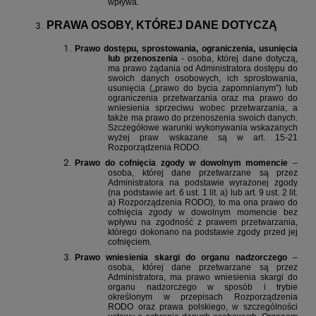
wpływa.
PRAWA OSOBY, KTÓREJ DANE DOTYCZĄ
Prawo dostępu, sprostowania, ograniczenia, usunięcia
lub przenoszenia
- osoba, której dane dotyczą,
ma prawo żądania od Administratora dostępu do
swoich danych osobowych, ich sprostowania,
usunięcia („prawo do bycia zapomnianym”) lub
ograniczenia przetwarzania oraz ma prawo do
wniesienia sprzeciwu wobec przetwarzania, a
także ma prawo do przenoszenia swoich danych.
Szczegółowe warunki wykonywania wskazanych
wyżej praw wskazane są w art. 15-21
Rozporządzenia RODO.
Prawo do cofnięcia zgody w dowolnym momencie
–
osoba, której dane przetwarzane są przez
Administratora na podstawie wyrażonej zgody
(na podstawie art. 6 ust. 1 lit. a) lub art. 9 ust. 2 lit.
a) Rozporządzenia RODO), to ma ona prawo do
cofnięcia zgody w dowolnym momencie bez
wpływu na zgodność z prawem przetwarzania,
którego dokonano na podstawie zgody przed jej
cofnięciem.
Prawo wniesienia skargi do organu nadzorczego
–
osoba, której dane przetwarzane są przez
Administratora, ma prawo wniesienia skargi do
organu nadzorczego w sposób i trybie
określonym w przepisach Rozporządzenia
RODO oraz prawa polskiego, w szczególności