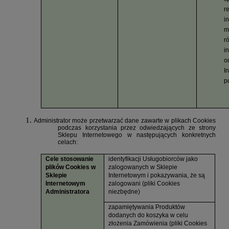
r
i
m
r
i
o
I
p
Administrator może przetwarzać dane zawarte w plikach Cookies
podczas korzystania przez odwiedzających ze strony
Sklepu Internetowego w następujących konkretnych
celach:
Cele stosowanie
identyfikacji Usługobiorców jako
plików Cookies w
zalogowanych w Sklepie
Sklepie
Internetowym i pokazywania, że są
Internetowym
zalogowani (pliki Cookies
Administratora
niezbędne)
zapamiętywania Produktów
dodanych do koszyka w celu
złożenia Zamówienia (pliki Cookies