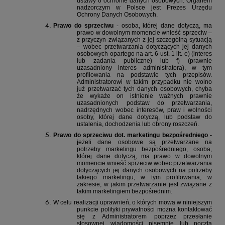
ustawy o ochronie danych osobowych. Organem
nadzorczym w Polsce jest Prezes Urzędu
Ochrony Danych Osobowych.
Prawo do sprzeciwu
- osoba, której dane dotyczą, ma
prawo w dowolnym momencie wnieść sprzeciw –
z przyczyn związanych z jej szczególną sytuacją
– wobec przetwarzania dotyczących jej danych
osobowych opartego na art. 6 ust. 1 lit. e) (interes
lub zadania publiczne) lub f) (prawnie
uzasadniony interes administratora), w tym
profilowania na podstawie tych przepisów.
Administratorowi w takim przypadku nie wolno
już przetwarzać tych danych osobowych, chyba
że wykaże on istnienie ważnych prawnie
uzasadnionych podstaw do przetwarzania,
nadrzędnych wobec interesów, praw i wolności
osoby, której dane dotyczą, lub podstaw do
ustalenia, dochodzenia lub obrony roszczeń.
Prawo do sprzeciwu dot. marketingu bezpośredniego -
j
eżeli dane osobowe są przetwarzane na
potrzeby marketingu bezpośredniego, osoba,
której dane dotyczą, ma prawo w dowolnym
momencie wnieść sprzeciw wobec przetwarzania
dotyczących jej danych osobowych na potrzeby
takiego marketingu, w tym profilowania, w
zakresie, w jakim przetwarzanie jest związane z
takim marketingiem bezpośrednim.
W celu realizacji uprawnień, o których mowa w niniejszym
punkcie polityki prywatności można kontaktować
się z Administratorem poprzez przesłanie
stosownej wiadomości pisemnie lub pocztą