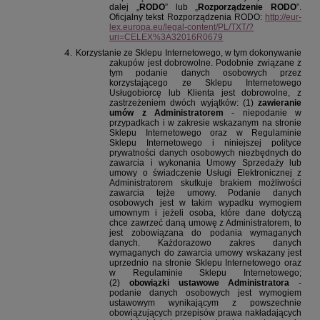
dalej „
RODO
” lub „
Rozporządzenie RODO
”.
Oficjalny tekst Rozporządzenia RODO:
http://eur-
lex.europa.eu/legal-content/PL/TXT/?
uri=CELEX%3A32016R0679
Korzystanie ze Sklepu Internetowego, w tym dokonywanie
zakupów jest dobrowolne. Podobnie związane z
tym podanie danych osobowych przez
korzystającego ze Sklepu Internetowego
Usługobiorcę lub Klienta jest dobrowolne, z
zastrzeżeniem dwóch wyjątków: (1)
zawieranie
umów z Administratorem
- niepodanie w
przypadkach i w zakresie wskazanym na stronie
Sklepu Internetowego oraz w Regulaminie
Sklepu Internetowego i niniejszej polityce
prywatności danych osobowych niezbędnych do
zawarcia i wykonania Umowy Sprzedaży lub
umowy o świadczenie Usługi Elektronicznej z
Administratorem skutkuje brakiem możliwości
zawarcia tejże umowy. Podanie danych
osobowych jest w takim wypadku wymogiem
umownym i jeżeli osoba, które dane dotyczą
chce zawrzeć daną umowę z Administratorem, to
jest zobowiązana do podania wymaganych
danych. Każdorazowo zakres danych
wymaganych do zawarcia umowy wskazany jest
uprzednio na stronie Sklepu Internetowego oraz
w Regulaminie Sklepu Internetowego;
(2)
obowiązki ustawowe Administratora
-
podanie danych osobowych jest wymogiem
ustawowym wynikającym z powszechnie
obowiązujących przepisów prawa nakładających