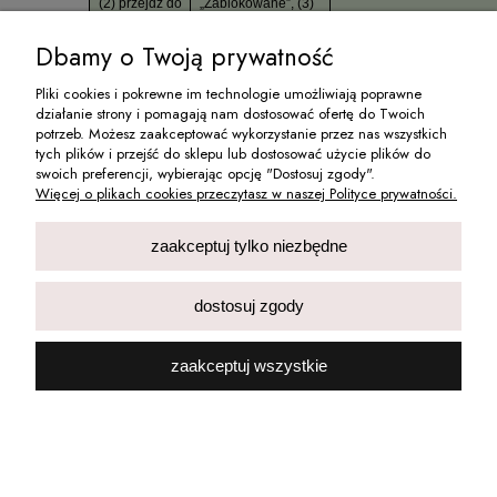
(2) przejdź do
„Zablokowane”, (3)
zakładki „Pliki
kliknij pole
cookie”.
„Ciasteczka
Dbamy o Twoją prywatność
śledzące między
witrynami”,
Pliki cookies i pokrewne im technologie umożliwiają poprawne
„Elementy śledzące
serwisów
działanie strony i pomagają nam dostosować ofertę do Twoich
społecznościowych”
potrzeb. Możesz zaakceptować wykorzystanie przez nas wszystkich
lub „Treści z
tych plików i przejść do sklepu lub dostosować użycie plików do
elementami
swoich preferencji, wybierając opcję "Dostosuj zgody".
śledzącymi”
Więcej o plikach cookies przeczytasz w naszej Polityce prywatności.
W
w przeglądarce
Niezależnie od przeglądar
przeglądarce
Safari
:
za pomocą narzędzi
zaakceptuj tylko niezbędne
Opera
:
(1) kliknij menu
dostępnych np. na stroni
(1) w pasku
„Preferencje”, (2)
https://www.cookiemetrix.
adresu kliknij
przejdź do zakładki
lub:
https://www.cookie-
w ikonkę
„Prywatność”, (3)
checker.com/
dostosuj zgody
kłódki po
kliknij w pole
lewej stronie,
„Zarządzaj danymi
(2) przejdź do
witryn”
zaakceptuj wszystkie
zakładki „Pliki
cookie”.
Standardowo większość przeglądarek internetowych dostępnych
na rynku domyślnie akceptuje zapisywanie plików
Cookies. Każdy ma możliwość określenia warunków
korzystania z plików Cookies za pomocą ustawień