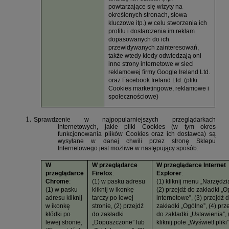
powtarzające się wizyty na
określonych stronach, słowa
kluczowe itp.) w celu stworzenia ich
profilu i dostarczenia im reklam
dopasowanych do ich
przewidywanych zainteresowań,
także wtedy kiedy odwiedzają oni
inne strony internetowe w sieci
reklamowej firmy Google Ireland Ltd.
oraz Facebook Ireland Ltd. (pliki
Cookies marketingowe, reklamowe i
społecznościowe)
Sprawdzenie w najpopularniejszych przeglądarkach
internetowych, jakie pliki Cookies (w tym okres
funkcjonowania plików Cookies oraz ich dostawca) są
wysyłane w danej chwili przez stronę Sklepu
Internetowego jest możliwe w następujący sposób:
W
W przeglądarce
W przeglądarce Internet
przeglądarce
Firefox
:
Explorer
:
Chrome
:
(1) w pasku adresu
(1) kliknij menu „Narzędzi
(1) w pasku
kliknij w ikonkę
(2) przejdź do zakładki „O
adresu kliknij
tarczy po lewej
internetowe”, (3) przejdź 
w ikonkę
stronie, (2) przejdź
zakładki „Ogólne”, (4) prz
kłódki po
do zakładki
do zakładki „Ustawienia”, 
lewej stronie,
„Dopuszczone” lub
kliknij pole „Wyświetl pliki”