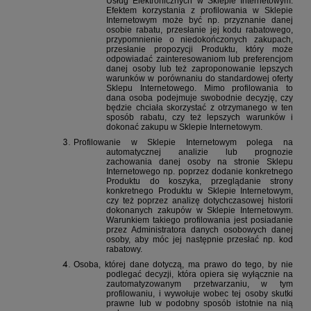
Usług Elektronicznych w Sklepie Internetowym.
Efektem korzystania z profilowania w Sklepie
Internetowym może być np. przyznanie danej
osobie rabatu, przesłanie jej kodu rabatowego,
przypomnienie o niedokończonych zakupach,
przesłanie propozycji Produktu, który może
odpowiadać zainteresowaniom lub preferencjom
danej osoby lub też zaproponowanie lepszych
warunków w porównaniu do standardowej oferty
Sklepu Internetowego. Mimo profilowania to
dana osoba podejmuje swobodnie decyzję, czy
będzie chciała skorzystać z otrzymanego w ten
sposób rabatu, czy też lepszych warunków i
dokonać zakupu w Sklepie Internetowym.
Profilowanie w Sklepie Internetowym polega na
automatycznej analizie lub prognozie
zachowania danej osoby na stronie Sklepu
Internetowego np. poprzez dodanie konkretnego
Produktu do koszyka, przeglądanie strony
konkretnego Produktu w Sklepie Internetowym,
czy też poprzez analizę dotychczasowej historii
dokonanych zakupów w Sklepie Internetowym.
Warunkiem takiego profilowania jest posiadanie
przez Administratora danych osobowych danej
osoby, aby móc jej następnie przesłać np. kod
rabatowy.
Osoba, której dane dotyczą, ma prawo do tego, by nie
podlegać decyzji, która opiera się wyłącznie na
zautomatyzowanym przetwarzaniu, w tym
profilowaniu, i wywołuje wobec tej osoby skutki
prawne lub w podobny sposób istotnie na nią