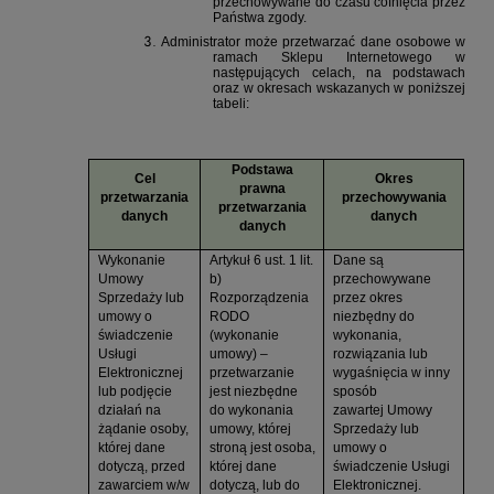
przechowywane do czasu cofnięcia przez
Państwa zgody.
Administrator może przetwarzać dane osobowe w
ramach Sklepu Internetowego w
następujących celach, na podstawach
oraz w okresach wskazanych w poniższej
tabeli:
Podstawa
Cel
Okres
prawna
przetwarzania
przechowywania
przetwarzania
danych
danych
danych
Wykonanie
Artykuł 6 ust. 1 lit.
Dane są
Umowy
b)
przechowywane
Sprzedaży lub
Rozporządzenia
przez okres
umowy o
RODO
niezbędny do
świadczenie
(wykonanie
wykonania,
Usługi
umowy) –
rozwiązania lub
Elektronicznej
przetwarzanie
wygaśnięcia w inny
lub podjęcie
jest niezbędne
sposób
działań na
do wykonania
zawartej
Umowy
żądanie osoby,
umowy, której
Sprzedaży lub
której dane
stroną jest osoba,
umowy o
dotyczą, przed
której dane
świadczenie Usługi
zawarciem w/w
dotyczą, lub do
Elektronicznej
.