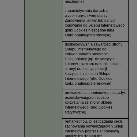
niezbędne)
zapamiętywania danych z
wypełnianych Formularzy
Zamówienia, ankiet lub danych
logowania do Sklepu Internetowego
(pliki Cookies niezbędne lub/i
funkcjonalne/preferencyjne)
dostosowywania zawartości strony
Sklepu Internetowego do
indywidualnych preferencji
Usługobiorcy (np. dotyczących
kolorów, rozmiaru czcionki, układu
strony) oraz optymalizacji
korzystania ze stron Sklepu
Internetowego (pliki Cookies
funkcjonalne/preferencyjne)
prowadzenia anonimowych statystyk
przedstawiających sposób
korzystania ze strony Sklepu
Internetowego (pliki Cookies
statystyczne)
remarketingu, to jest badania cech
zachowania odwiedzających Sklep
Internetowy poprzez anonimową
analizę ich działań (np.