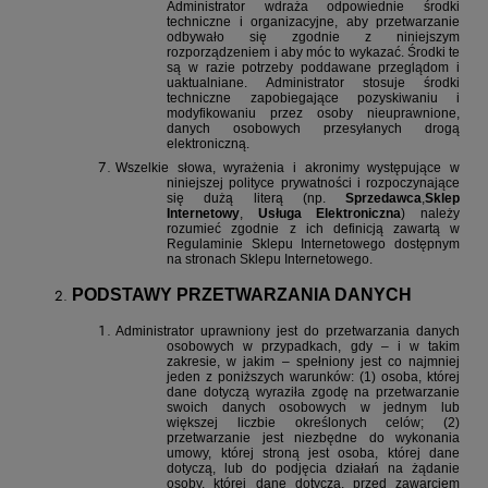
Administrator wdraża odpowiednie środki
techniczne i organizacyjne, aby przetwarzanie
odbywało się zgodnie z niniejszym
rozporządzeniem i aby móc to wykazać. Środki te
są w razie potrzeby poddawane przeglądom i
uaktualniane. Administrator stosuje środki
techniczne zapobiegające pozyskiwaniu i
modyfikowaniu przez osoby nieuprawnione,
danych osobowych przesyłanych drogą
elektroniczną.
Wszelkie słowa, wyrażenia i akronimy występujące w
niniejszej polityce prywatności i rozpoczynające
się dużą literą (np.
Sprzedawca
,
Sklep
Internetowy
,
Usługa Elektroniczna
) należy
rozumieć zgodnie z ich definicją zawartą w
Regulaminie Sklepu Internetowego dostępnym
na stronach Sklepu Internetowego.
PODSTAWY PRZETWARZANIA DANYCH
Administrator uprawniony jest do przetwarzania danych
osobowych w przypadkach, gdy – i w takim
zakresie, w jakim – spełniony jest co najmniej
jeden z poniższych warunków: (1) osoba, której
dane dotyczą wyraziła zgodę na przetwarzanie
swoich danych osobowych w jednym lub
większej liczbie określonych celów; (2)
przetwarzanie jest niezbędne do wykonania
umowy, której stroną jest osoba, której dane
dotyczą, lub do podjęcia działań na żądanie
osoby, której dane dotyczą, przed zawarciem