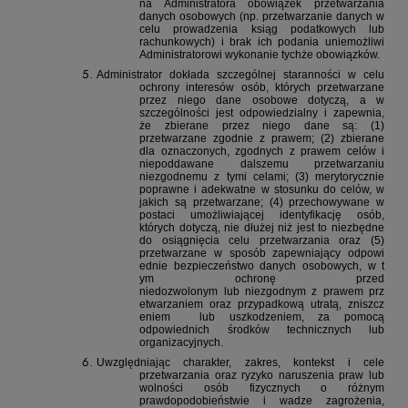
na Administratora obowiązek przetwarzania
danych osobowych (np. przetwarzanie danych w
celu prowadzenia ksiąg podatkowych lub
rachunkowych) i brak ich podania uniemożliwi
Administratorowi wykonanie tychże obowiązków.
Administrator dokłada szczególnej staranności w celu
ochrony interesów osób, których przetwarzane
przez niego dane osobowe dotyczą, a w
szczególności jest odpowiedzialny i zapewnia,
że zbierane przez niego dane są: (1)
przetwarzane zgodnie z prawem; (2) zbierane
dla oznaczonych, zgodnych z prawem celów i
niepoddawane dalszemu przetwarzaniu
niezgodnemu z tymi celami; (3) merytorycznie
poprawne i adekwatne w stosunku do celów, w
jakich są przetwarzane; (4) przechowywane w
postaci umożliwiającej identyfikację osób,
których dotyczą, nie dłużej niż jest to niezbędne
do osiągnięcia celu przetwarzania oraz (5)
przetwarzane
w
sposób
zapewniający
odpowi
ednie
bezpieczeństwo
danych
osobowych,
w
t
ym
ochronę
przed
niedozwolonym
lub
niezgodnym
z
prawem
prz
etwarzaniem
oraz
przypadkową
utratą,
zniszcz
eniem
lub uszkodzeniem, za pomocą
odpowiednich środków technicznych lub
organizacyjnych.
Uwzględniając charakter, zakres, kontekst i cele
przetwarzania oraz ryzyko naruszenia praw lub
wolności osób fizycznych o różnym
prawdopodobieństwie i wadze zagrożenia,