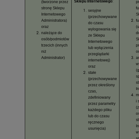
Sklepu Internetowego
:
(tworzone przez
p
stronę Sklepu
f
sesyjne
Internetowego
S
(przechowywane
Administratora)
f
do czasu
oraz
(
wylogowania się
należące do
d
ze Sklepu
osób/podmiotów
S
Internetowego
trzecich (innych
p
lub wyłączenia
niż
o
przeglądarki
Administrator)
a
internetowej)
w
oraz
(
stałe
s
(przechowywane
s
przez określony
I
czas,
m
zdefiniowany
i
przez parametry
(
każdego pliku
o
lub do czasu
s
ręcznego
I
usunięcia)
w
s