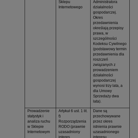
Sklepu
Administratora
Internetowego
działalności
gospodarczej.
Okres
przedawnienia
określają przepisy
prawa, w
szczególności
Kodeksu Cywilnego
(podstawowy termin
przedawnienia dla
roszczeń
związanych z
prowadzeniem
działalności
gospodarczej
wynosi trzy lata, a
dla Umowy
Sprzedaży dwa
lata).
Prowadzenie
Artykuł 6 ust. 1 lit.
Dane są
statystyk i
f)
przechowywane
analiza ruchu
Rozporządzenia
przez okres
w Sklepie
RODO (prawnie
istnienia prawnie
Internetowym
uzasadniony
uzasadnionego
interes
interesu