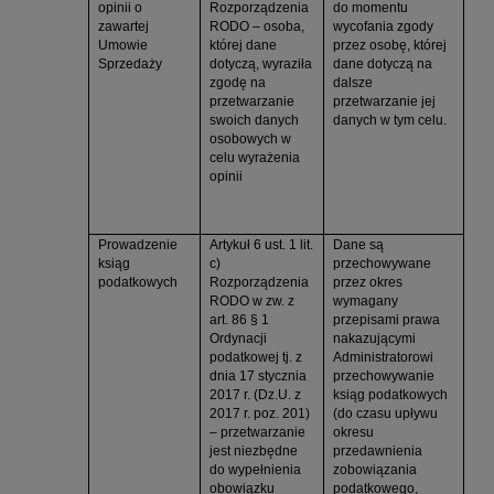
opinii o
Rozporządzenia
do momentu
zawartej
RODO – osoba,
wycofania zgody
Umowie
której dane
przez osobę, której
Sprzedaży
dotyczą, wyraziła
dane dotyczą na
zgodę na
dalsze
przetwarzanie
przetwarzanie jej
swoich danych
danych w tym celu.
osobowych w
celu wyrażenia
opinii
Prowadzenie
Artykuł 6 ust. 1 lit.
Dane są
ksiąg
c)
przechowywane
podatkowych
Rozporządzenia
przez okres
RODO w zw. z
wymagany
art. 86 § 1
przepisami prawa
Ordynacji
nakazującymi
podatkowej tj. z
Administratorowi
dnia 17 stycznia
przechowywanie
2017 r. (Dz.U. z
ksiąg podatkowych
2017 r. poz. 201)
(do czasu upływu
– przetwarzanie
okresu
jest niezbędne
przedawnienia
do wypełnienia
zobowiązania
obowiązku
podatkowego,