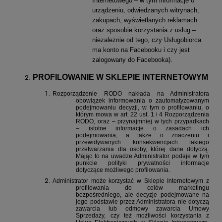
Internetowego – w tym informacje o
urządzeniu, odwiedzanych witrynach,
zakupach, wyświetlanych reklamach
oraz sposobie korzystania z usług –
niezależnie od tego, czy Usługobiorca
ma konto na Facebooku i czy jest
zalogowany do Facebooka).
PROFILOWANIE W SKLEPIE INTERNETOWYM
Rozporządzenie RODO nakłada na Administratora
obowiązek informowania o zautomatyzowanym
podejmowaniu decyzji, w tym o profilowaniu, o
którym mowa w art. 22 ust. 1 i 4 Rozporządzenia
RODO, oraz – przynajmniej w tych przypadkach
– istotne informacje o zasadach ich
podejmowania, a także o znaczeniu i
przewidywanych konsekwencjach takiego
przetwarzania dla osoby, której dane dotyczą.
Mając to na uwadze Administrator podaje w tym
punkcie polityki prywatności informacje
dotyczące możliwego profilowania.
Administrator może korzystać w Sklepie Internetowym z
profilowania do celów marketingu
bezpośredniego, ale decyzje podejmowane na
jego podstawie przez Administratora nie dotyczą
zawarcia lub odmowy zawarcia Umowy
Sprzedaży, czy też możliwości korzystania z