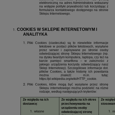
elektroniczną na adres Administratora wskazany
na wstępie polityki prywatności lub korzystając z
formularza kontaktowego dostępnego na stronie
Sklepu Internetowego.
COOKIES W SKLEPIE INTERNETOWYM I
ANALITYKA
Pliki Cookies (ciasteczka) są to niewielkie informacje
tekstowe w postaci plików tekstowych, wysyłane
przez serwer i zapisywane po stronie osoby
odwiedzającej stronę Sklepu Internetowego (np.
na dysku twardym komputera, laptopa, czy też na
karcie pamięci smartfona – w zależności z
jakiego urządzenia korzysta odwiedzający nasz
Sklep Internetowy). Szczegółowe informacje dot.
plików Cookies, a także historię ich powstania
można znaleźć m.in. tutaj:
https://pl.wikipedia.org/wiki/HTTP_cookie
.
Pliki Cookies, które mogą być wysyłane przez stronę
Sklepu internetowego można podzielić na różne
rodzaje, według następujących kryteriów:
Ze względu na ich
Ze względu na ich okres
Ze względ
dostawcę
:
przechowywania na
stosowan
urządzeniu osoby
własne
n
odwiedzającej stronę