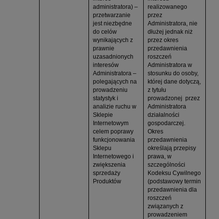
administratora) –
realizowanego
przetwarzanie
przez
jest niezbędne
Administratora, nie
do celów
dłużej jednak niż
wynikających z
przez okres
prawnie
przedawnienia
uzasadnionych
roszczeń
interesów
Administratora w
Administratora –
stosunku do osoby,
polegających na
której dane dotyczą,
prowadzeniu
z tytułu
statystyk i
prowadzonej przez
analizie ruchu w
Administratora
Sklepie
działalności
Internetowym
gospodarczej.
celem poprawy
Okres
funkcjonowania
przedawnienia
Sklepu
określają przepisy
Internetowego i
prawa, w
zwiększenia
szczególności
sprzedaży
Kodeksu Cywilnego
Produktów
(podstawowy termin
przedawnienia dla
roszczeń
związanych z
prowadzeniem