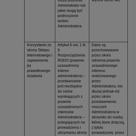
może podnosić
Administrator lub
jakie mogą być
podnoszone
wobec
Administratora
Korzystanie ze
Artykuł 6 ust. 1 lit.
Dane są
strony Sklepu
f)
przechowywane
Internetowego i
Rozporządzenia
przez okres
zapewnienie
RODO (prawnie
istnienia prawnie
jej
uzasadniony
uzasadnionego
prawidłowego
interes
interesu
działania
administratora) –
realizowanego
przetwarzanie
przez
jest niezbędne
Administratora, nie
do celów
dłużej jednak niż
wynikających z
przez okres
prawnie
przedawnienia
uzasadnionych
roszczeń
interesów
Administratora w
Administratora –
stosunku do osoby,
polegających na
której dane dotyczą,
prowadzeniu i
z tytułu
utrzymaniu strony
prowadzonej przez