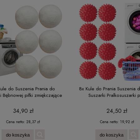
Kule do Suszenia Prania do
8x Kule do Prania Suszenia d
i Bębnowej piłki zmiękczające
Suszarki Pralkosuszarki pi
na zagniecenia
zmiękczające na kłaczki 
34,90 zł
24,50 zł
Cena netto:
28,37 zł
Cena netto:
19,92 zł
do koszyka
do koszyka