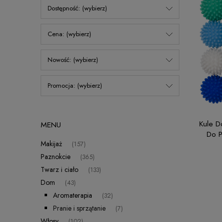
Dostępność: (wybierz)
Cena: (wybierz)
Nowość: (wybierz)
Promocja: (wybierz)
Kule D
MENU
Do P
Makijaż
(157)
Paznokcie
(365)
Twarz i ciało
(133)
Dom
(43)
Aromaterapia
(32)
Pranie i sprzątanie
(7)
Włosy
(102)