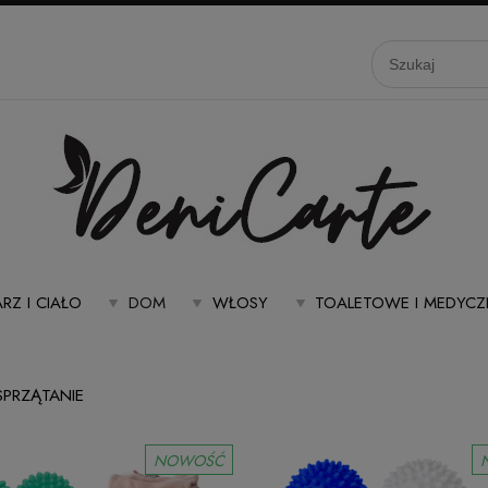
RZ I CIAŁO
DOM
WŁOSY
TOALETOWE I MEDYCZ
 SPRZĄTANIE
NOWOŚĆ