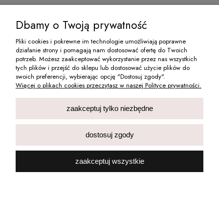
Kominek Zapachowy Backflow Kadzielnica Na
Knoty
Dbamy o Twoją prywatność
Pliki cookies i pokrewne im technologie umożliwiają poprawne
36,00 zł
działanie strony i pomagają nam dostosować ofertę do Twoich
potrzeb. Możesz zaakceptować wykorzystanie przez nas wszystkich
Cena netto:
29,27 zł
tych plików i przejść do sklepu lub dostosować użycie plików do
swoich preferencji, wybierając opcję "Dostosuj zgody".
Więcej o plikach cookies przeczytasz w naszej Polityce prywatności.
powiadom o dostępności
zaakceptuj tylko niezbędne
dostosuj zgody
zaakceptuj wszystkie