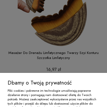
ntur
Masażer Do Drenażu Limfatycznego Twarzy Szyi Konturu
Szczotka Limfatyczny
16,97 zł
do koszyka
Dbamy o Twoją prywatność
Pliki cookies i pokrewne im technologie umożliwiają poprawne
działanie strony i pomagają nam dostosować ofertę do Twoich
O NAS
potrzeb. Możesz zaakceptować wykorzystanie przez nas wszystkich
tych plików i przejść do sklepu lub dostosować użycie plików do