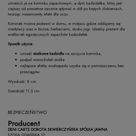
umieścić je na kominku zapachowym, a dym kadzidełka, który jest
cięższy od powietrza zacznie spływać w dół po krętych żłobieniach,
tworząc niesamowity efekt dla oczu.
Kominek można postawić w domu, w miejscu gdzie oddajemy się
medytacji oraz w biurze, herbaciarni, studiu jogi. Idealny prezent dla
wielbicieli egzotycznych zapachów kadzidełek.
Sposób użycia:
umieść
stożkowe kadzidło
na szczycie kominka,
podpal wierzchołek stożka
najlepsze efekty wodospadu uzyska się w pomieszczeniu bez
przeciągów.
Wysokość: 8 cm
Szerokość 11,5 cm
BEZPIECZEŃSTWO
Producent
DENI CARTE DOROTA SKWIERCZYŃSKA SPÓŁKA JAWNA
SZOSA GDAŃSKA 12