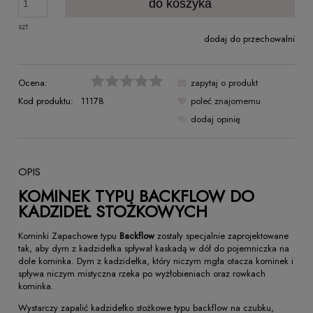
do koszyka
szt.
dodaj do przechowalni
Ocena:
zapytaj o produkt
Kod produktu:
11178
poleć znajomemu
dodaj opinię
OPIS
KOMINEK TYPU BACKFLOW DO
KADZIDEŁ STOŻKOWYCH
Kominki Zapachowe typu
Backflow
zostały specjalnie zaprojektowane
tak, aby dym z kadzidełka spływał kaskadą w dół do pojemniczka na
dole kominka. Dym z kadzidełka, który niczym mgła otacza kominek i
spływa niczym mistyczna rzeka po wyżłobieniach oraz rowkach
kominka.
Wystarczy zapalić kadzidełko stożkowe typu backflow na czubku,