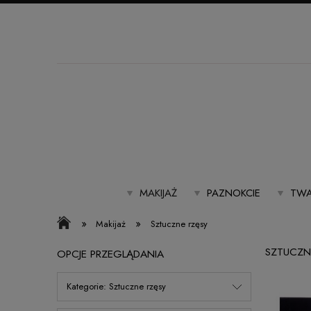
MAKIJAŻ
PAZNOKCIE
TWA
»
»
Makijaż
Sztuczne rzęsy
SZTUCZN
OPCJE PRZEGLĄDANIA
Kategorie: Sztuczne rzęsy