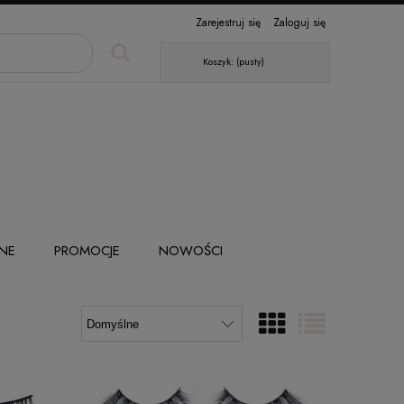
Zarejestruj się
Zaloguj się
Koszyk:
(pusty)
NE
PROMOCJE
NOWOŚCI