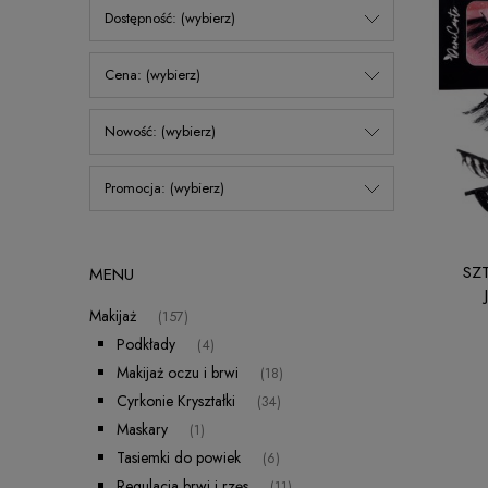
Dostępność: (wybierz)
Cena: (wybierz)
Nowość: (wybierz)
Promocja: (wybierz)
SZ
MENU
Makijaż
(157)
Podkłady
(4)
Makijaż oczu i brwi
(18)
Cyrkonie Kryształki
(34)
Maskary
(1)
Tasiemki do powiek
(6)
Regulacja brwi i rzęs
(11)