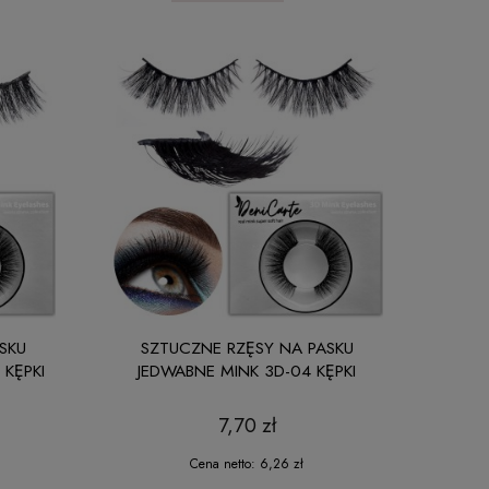
SKU
SZTUCZNE RZĘSY NA PASKU
KĘPKI
JEDWABNE MINK 3D-04 KĘPKI
7,70 zł
Cena netto:
6,26 zł