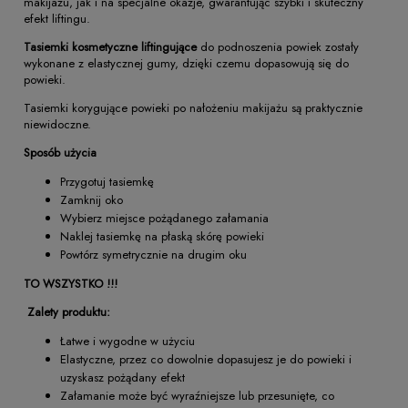
makijażu, jak i na specjalne okazje, gwarantując szybki i skuteczny
efekt liftingu.
Tasiemki kosmetyczne liftingujące
do podnoszenia powiek zostały
wykonane z elastycznej gumy, dzięki czemu dopasowują się do
powieki.
Tasiemki korygujące powieki po nałożeniu makijażu są praktycznie
niewidoczne.
Sposób użycia
Przygotuj tasiemkę
Zamknij oko
Wybierz miejsce pożądanego załamania
Naklej tasiemkę na płaską skórę powieki
Powtórz symetrycznie na drugim oku
TO WSZYSTKO !!!
Zalety produktu:
Łatwe i wygodne w użyciu
Elastyczne, przez co dowolnie dopasujesz je do powieki i
uzyskasz pożądany efekt
Załamanie może być wyraźniejsze lub przesunięte, co