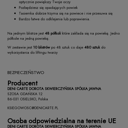
optycznie powiększy Twoje oczy
Pozbędziesz się opadających powiek
Tasiemka dobrze trzyma się na powiece i nie przesuwa się
Bardzo łatwe do odklejenia lub poprawienia.
Na jednym blistrze jest
48 półkoli
które zakłada się na powiekę. Jedno
półkole na jedną powiekę.
W zestawie jest
10 blistrów
po 48 sztuk co daje
480 sztuk
do
wykorzystania do liftingu twarzy
BEZPIECZEŃSTWO
Producent
DENI CARTE DOROTA SKWIERCZYŃSKA SPÓŁKA JAWNA
SZOSA GDAŃSKA 12
86-031 OSIELSKO, Polska
KSIEGOWOSC@DENICARTE.PL
Osoba odpowiedzialna na terenie UE
DENI CARTE DOROTA SKWIERCZYŃSKA SPÓŁKA JAWNA