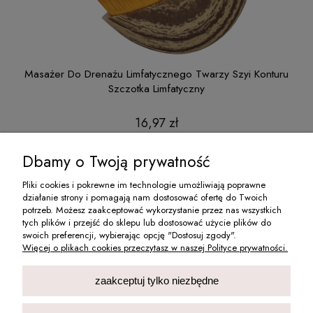
ntur
Masażer Do Drenażu Limfatycznego Twarzy Szyi Konturu
Szczotka Limfatyczny
16,97 zł
do koszyka
Dbamy o Twoją prywatność
Pliki cookies i pokrewne im technologie umożliwiają poprawne
działanie strony i pomagają nam dostosować ofertę do Twoich
O NAS
potrzeb. Możesz zaakceptować wykorzystanie przez nas wszystkich
tych plików i przejść do sklepu lub dostosować użycie plików do
swoich preferencji, wybierając opcję "Dostosuj zgody".
MOJE KONTO
Więcej o plikach cookies przeczytasz w naszej Polityce prywatności.
INFORMACJE
zaakceptuj tylko niezbędne
PŁATNOŚCI I DOSTAWA