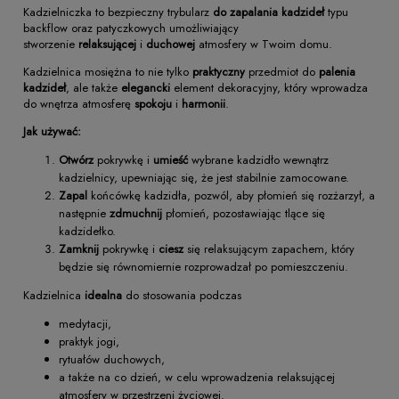
Kadzielniczka to bezpieczny trybularz
do zapalania kadzideł
typu
backflow oraz patyczkowych umożliwiający
stworzenie
relaksującej
i
duchowej
atmosfery w Twoim domu.
Kadzielnica mosiężna to nie tylko
praktyczny
przedmiot do
palenia
kadzideł
, ale także
elegancki
element dekoracyjny, który wprowadza
do wnętrza atmosferę
spokoju
i
harmonii
.
Jak używać:
Otwórz
pokrywkę i
umieść
wybrane kadzidło wewnątrz
kadzielnicy, upewniając się, że jest stabilnie zamocowane.
Zapal
końcówkę kadzidła, pozwól, aby płomień się rozżarzył, a
następnie
zdmuchnij
płomień, pozostawiając tlące się
kadzidełko.
Zamknij
pokrywkę i
ciesz
się relaksującym zapachem, który
będzie się równomiernie rozprowadzał po pomieszczeniu.
Kadzielnica
idealna
do stosowania podczas
medytacji,
praktyk jogi,
rytuałów duchowych,
a także na co dzień, w celu wprowadzenia relaksującej
atmosfery w przestrzeni życiowej.