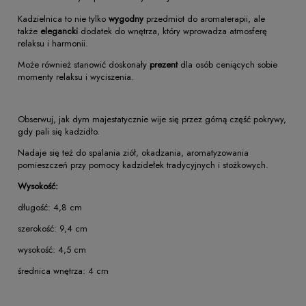
Kadzielnica to nie tylko
wygodny
przedmiot do aromaterapii, ale
także
elegancki
dodatek do wnętrza, który wprowadza atmosferę
relaksu i harmonii.
Może również stanowić doskonały
prezent
dla osób ceniących sobie
momenty relaksu i wyciszenia.
Obserwuj, jak dym majestatycznie wije się przez górną część pokrywy,
gdy pali się kadzidło.
Nadaje się też do spalania ziół, okadzania, aromatyzowania
pomieszczeń przy pomocy kadzidełek tradycyjnych i stożkowych.
Wysokość:
długość: 4,8 cm
szerokość: 9,4 cm
wysokość: 4,5 cm
średnica wnętrza: 4 cm