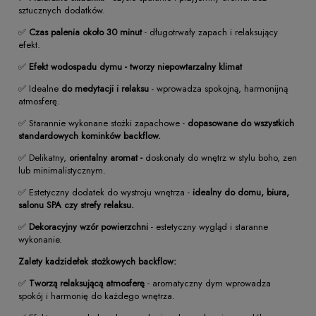
sztucznych dodatków.
✅
Czas palenia około 30 minut
- długotrwały zapach i relaksujący
efekt.
✅
Efekt wodospadu dymu - tworzy niepowtarzalny klimat
✅ Idealne
do medytacji i relaksu
- wprowadza spokojną, harmonijną
atmosferę.
✅ Starannie wykonane stożki zapachowe -
dopasowane do wszystkich
standardowych kominków backflow.
✅ Delikatny,
orientalny aromat -
doskonały do wnętrz w stylu boho, zen
lub minimalistycznym.
✅ Estetyczny dodatek do wystroju wnętrza -
idealny do domu, biura,
salonu SPA czy strefy relaksu.
✅
Dekoracyjny wzór powierzchni
- estetyczny wygląd i staranne
wykonanie.
Zalety kadzidełek stożkowych backflow:
✅
Tworzą relaksującą atmosferę
- aromatyczny dym wprowadza
spokój i harmonię do każdego wnętrza.