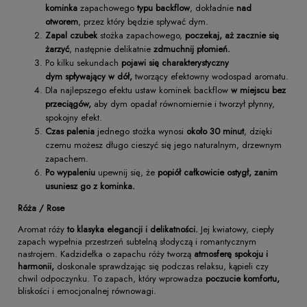
kominka
zapachowego
typu backflow
, dokładnie
nad
otworem
, przez który będzie spływać dym.
Zapal czubek
stożka zapachowego,
poczekaj, aż zacznie się
żarzyć
, następnie delikatnie
zdmuchnij płomień.
Po kilku sekundach
pojawi się charakterystyczny
dym
spływający w dół,
tworzący efektowny wodospad aromatu.
Dla najlepszego efektu ustaw kominek backflow
w miejscu bez
przeciągów,
aby dym opadał równomiernie i tworzył płynny,
spokojny efekt.
Czas palenia
jednego stożka wynosi
około 30 minut
, dzięki
czemu możesz długo cieszyć się jego naturalnym, drzewnym
zapachem.
Po wypaleniu
upewnij się, że
popiół całkowicie ostygł,
zanim
usuniesz go z kominka.
Róża / Rose
Aromat róży
to klasyka elegancji i delikatności.
Jej kwiatowy, ciepły
zapach wypełnia przestrzeń subtelną słodyczą i romantycznym
nastrojem. Kadzidełka o zapachu róży tworzą
atmosferę spokoju i
harmonii,
doskonale sprawdzając się podczas relaksu, kąpieli czy
chwil odpoczynku. To zapach, który wprowadza
poczucie komfortu,
bliskości i emocjonalnej równowagi.