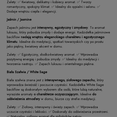
Zalety: ✅ Kwiatowy, delikatny i kobiecy aromat. ✅ Tworzy
romantyczny, spokojny klimat. ✅ Idealny do sypialni i salonu. ✅
Dodaje wnętrzu ciepła i elegancji.
Jaśmin / Jasmine
Zapach jaśminu jest
intensywny, egzotyczny i zmysłowy
. To aromat
luksusu, który pobudza zmysły i dodaje energii. Kadzidełka jaśminowe
backflow
nadają wnętrzu eleganckiego charakteru i egzotycznego
klimatu
. Idealne do medytacji, spotkań towarzyskich czy po prostu
jako piękny, kwiatowy akcent w domu.
Zalety: ✅ Egzotyczny, słodko-kwiatowy aromat. ✅ Wprowadza
pozytywną energię i pobudza zmysły. ✅ Idealny do medytacji i
tworzenia nastroju. ✅ Zapach luksusu i orientalnego piękna.
Biała Szałwia / White Sage
Biała szałwia znana jest z
intensywnego, ziołowego zapachu
, który
wprowadza świeżość i poczucie czystości. Kadzidełka White Sage
backflow są doskonałym wyborem dla osób, które lubią naturalne,
wyraziste aromaty
o charakterze oczyszczającym.
Idealne
do
odświeżenia atmosfery
w domu, biurze czy strefie medytacji.
Zalety: ✅ Ziołowy, intensywny i świeży zapach. ✅ Wprowadza
uczucie czystości i lekkości. ✅ Doskonały do odświeżania przestrzeni.
✅ Naturalny, roślinny aromat dla miłośników natury.