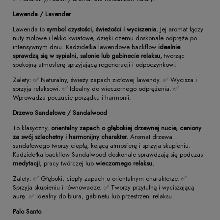
Lawenda / Lavender
Lawenda to
symbol czystości, świeżości i wyciszenia.
Jej aromat łączy
nuty ziołowe i lekko kwiatowe, dzięki czemu doskonale odpręża po
intensywnym dniu. Kadzidełka lawendowe backflow
idealnie
sprawdzą się w sypialni, salonie lub gabinecie relaksu,
tworząc
spokojną atmosferę sprzyjającą regeneracji i odpoczynkowi.
Zalety: ✅ Naturalny, świeży zapach ziołowej lawendy. ✅ Wycisza i
sprzyja relaksowi. ✅ Idealny do wieczornego odprężenia. ✅
Wprowadza poczucie porządku i harmonii.
Drzewo Sandałowe / Sandalwood
To klasyczny,
orientalny zapach o głębokiej drzewnej nucie, ceniony
za swój szlachetny i harmonijny charakter.
Aromat drzewa
sandałowego tworzy ciepłą, kojącą atmosferę i sprzyja skupieniu.
Kadzidełka backflow Sandalwood doskonale sprawdzają się podczas
medytacji
, pracy twórczej lub
wieczornego relaksu.
Zalety: ✅ Głęboki, ciepły zapach o orientalnym charakterze. ✅
Sprzyja skupieniu i równowadze. ✅ Tworzy przytulną i wyciszającą
aurę. ✅ Idealny do biura, gabinetu lub przestrzeni relaksu.
Palo Santo