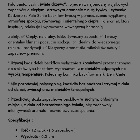
Palo Santo, czyli
„święte drzewo”
, to jeden z najbardziej wyjątkowych
zapachów o
ciepłym, drzewnym aromacie z nutą żywicy i cytrusów.
Kadzidełka Palo Santo backflow tworzą w pomieszczeniu wyjątkową
a
tmosferę spokoju, równowagi i orientalnego ciepła
. To aromat, który
inspiruje, relaksuje i wprowadza wewnętrzną harmonię.
Zalety: ✅ Ciepły, naturalny, lekko żywiczny zapach. ✅ Tworzy
orientalny klimat i poczucie spokoju. ✅ Idealny do wieczornego
relaksu i medytacji. ✅ Klasyczny aromat dla miłośników natury i
zapachów premium.
❗
Używaj
kadzidełek backflow wyłącznie
z kominkami
przeznaczonymi
do stożków typu backflow, wykonanymi
z materiałów odpornych na
wysoką temperaturę.
Polecamy kominku backflow marki Deni Carte
❗
Nie pozostawiaj palącego się kadzidła bez nadzoru i trzymaj z dala
od dzieci, zwierząt oraz materiałów łatwopalnych.
❗
Przechowuj
stożki zapachowe backflow
w suchym, chłodnym
miejscu, z dala od bezpośredniego światła,
aby zachowały
intensywność aromatu i prawidłowy czas spalania.
Specyfikacja
:
Ilość
- 12 sztuk - ( 6 zapachów )
Wysokość
- 6,3 cm