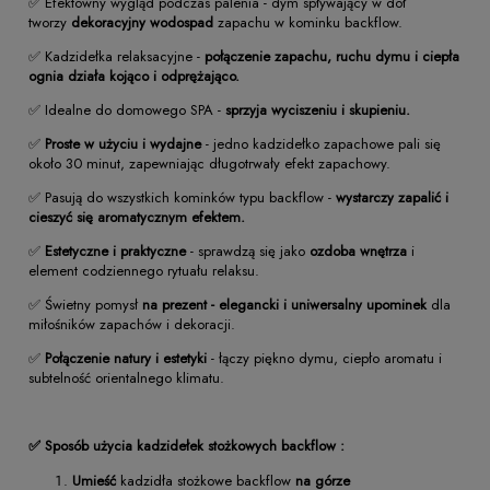
✅ Efektowny wygląd podczas palenia - dym spływający w dół
tworzy
dekoracyjny wodospad
zapachu w kominku backflow.
✅ Kadzidełka relaksacyjne -
połączenie zapachu, ruchu dymu i ciepła
ognia działa kojąco i odprężająco.
✅ Idealne do domowego SPA -
sprzyja wyciszeniu i skupieniu.
✅
Proste w użyciu i wydajne
- jedno kadzidełko zapachowe pali się
około 30 minut, zapewniając długotrwały efekt zapachowy.
✅ Pasują do wszystkich kominków typu backflow -
wystarczy zapalić i
cieszyć się aromatycznym efektem.
✅
Estetyczne i praktyczne
- sprawdzą się jako
ozdoba wnętrza
i
element codziennego rytuału relaksu.
✅ Świetny pomysł
na prezent - elegancki i uniwersalny upominek
dla
miłośników zapachów i dekoracji.
✅
Połączenie natury i estetyki
- łączy piękno dymu, ciepło aromatu i
subtelność orientalnego klimatu.
✅ Sposób użycia kadzidełek stożkowych backflow :
Umieść
kadzidła stożkowe backflow
na górze