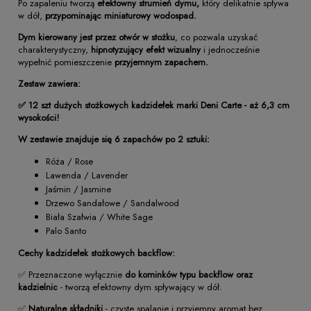
Po zapaleniu tworzą
efektowny strumień dymu,
który delikatnie spływa
w dół,
przypominając miniaturowy wodospad.
Dym kierowany jest przez otwór w stożku
, co pozwala uzyskać
charakterystyczny,
hipnotyzujący efekt wizualny
i jednocześnie
wypełnić pomieszczenie
przyjemnym zapachem.
Zestaw zawiera:
✅ 12 szt
dużych stożkowych kadzidełek marki Deni Carte - aż 6,3 cm
wysokości!
W zestawie znajduje się 6 zapachów po 2 sztuki:
Róża / Rose
Lawenda / Lavender
Jaśmin / Jasmine
Drzewo Sandałowe / Sandalwood
Biała Szałwia / White Sage
Palo Santo
Cechy kadzidełek stożkowych backflow:
✅ Przeznaczone wyłącznie
do kominków typu backflow oraz
kadzielnic
- tworzą efektowny dym spływający w dół.
✅
Naturalne składniki
- czyste spalanie i przyjemny aromat bez