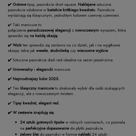
✔️
Gotowe
tipsy, paznokcie short square.
Naklejane
sztuczne
paznokcie zdobione w
kształcie krótkiego kwadratu
. Paznokcie
wyróżniają się klasycznym, jednolitym kolorem ciemnej czerwieni.
✔️ Taki manicure to
połączenie
ponadczasowej
elegancji
z
nowoczesnym
wyrazem, która
sprawdzi się
na każdą okazję
.
✔️ Wzór
ten sprawdzi się zarówno na co dzień, jak i na wyjątkowe
okazje, takie jak
wesele
,
studniówkę
czy
wieczorne wyjście
.
✔️
Sztuczne paznokcie dark red idealne na sezon jesień-zima.
✔️ Uniwersalny
i
elegancki
manicure
✔️ Najmodniejszy kolor 2025.
✔️ Ten
klasyczny
manicure
to doskonały wybór dla osób szukających
elegancji, ale z nowoczesnym twistem.
✔️
Tipsy kwadrat, elegant red.
✔️
W zestawie znajdują się:
24 sztuki gotowych tipsów
w różnych rozmiarach, co pozwala
na
perfekcyjne dopasowanie
do płytki paznokcia
żelowy klej
do paznokci w formie
naklejki
24 sztuki -