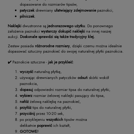
dopasowane do rozmiarów tipsów,
patyczek
drewniany
ułatwiający zdejmowanie
paznokci,
pilniczek
.
Naklejki
dwustronne są
jednorazowego użytku
. Do ponownego
założenia paznokci
wystarczy dokupić naklejki
na innej naszej
aukcji.
Doskonale sprawdzi się także tradycyjny klej.
Zestaw posiada
różnorodne rozmiary
, dzięki czemu można idealnie
dopasować sztuczny paznokieć do swojej naturalnej płytki paznokcia.
✔️
Paznokcie sztuczne -
jak je przykleić
:
wyczyść
naturalną płytkę,
używając drewnianych patyczków
odsuń
skórki wokół
paznokcia,
dopasuj
odpowiedni rozmiar tipsa do naturalnej płytki,
wybierz
rozmiar żelowej naklejki pasujący do tipsa,
nałóż
żelową naklejkę na paznokieć,
przyłóż
tips do naturalnej płytki,
przyciśnij
przez 10-20 sek,
po przyklejeniu
wszystkich
tipsów można
delikatnie
poprawić
ich kształt,
GOTOWE!