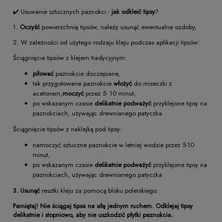
✔️ Usuwanie sztucznych paznokci -
jak odkleić tipsy
?
1.
O
czyść
powierzchnię tipsów, należy usunąć ewentualne ozdoby,
2. W zależności od użytego rodzaju kleju podczas aplikacji tipsów:
Ściągnięcie tipsów z klejem tradycyjnym:
piłować
paznokcie doczepiane,
tak przygotowane paznokcie
włożyć
do miseczki z
acetonem,
moczyć
przez 5- 10 minut,
po wskazanym czasie
delikatnie
podważyć
przyklejone tipsy na
paznokciach, używając drewnianego patyczka
Ściągnięcie tipsów z naklejką pod tipsy:
namoczyć sztuczne paznokcie w letniej wodzie przez 5-10
minut,
po wskazanym czasie
delikatnie
podważyć
przyklejone tipsy na
paznokciach, używając drewnianego patyczka
3. Usunąć
resztki kleju za pomocą bloku polerskiego.
Pamiętaj! Nie ściągaj tipsa na siłę jednym ruchem. Odklejaj tipsy
delikatnie i stopniowo, aby nie uszkodzić płytki paznokcia.