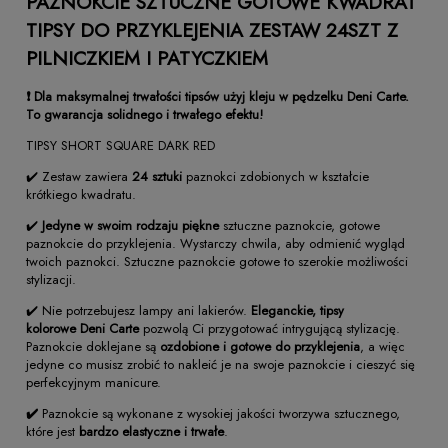
PAZNOKCIE SZTUCZNE GOTOWE KWADRAT
TIPSY DO PRZYKLEJENIA ZESTAW 24SZT Z
PILNICZKIEM I PATYCZKIEM
❗ Dla maksymalnej trwałości tipsów użyj kleju w pędzelku Deni Carte.
To gwarancja solidnego i trwałego efektu!
TIPSY SHORT SQUARE DARK RED
✔️ Zestaw zawiera
24 sztuki
paznokci zdobionych w kształcie
krótkiego kwadratu.
✔️
Jedyne w swoim rodzaju piękne
sztuczne paznokcie, gotowe
paznokcie do przyklejenia. Wystarczy chwila, aby odmienić wygląd
twoich paznokci. Sztuczne paznokcie gotowe to szerokie możliwości
stylizacji.
✔️ Nie potrzebujesz lampy ani lakierów.
Eleganckie, tipsy
kolorowe
Deni Carte
pozwolą Ci przygotować intrygującą stylizację.
Paznokcie doklejane są
ozdobione i gotowe do przyklejenia
, a więc
jedyne co musisz zrobić to nakleić je na swoje paznokcie i cieszyć się
perfekcyjnym manicure.
✔️
Paznokcie są wykonane z wysokiej jakości tworzywa sztucznego,
które jest
bardzo elastyczne i trwałe
.