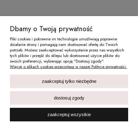
Dbamy o Twoją prywatność
Pliki cookies i pokrewne im technologie umożliwiają poprawne
działanie strony i pomagają nam dostosować ofertę do Twoich
O NAS
potrzeb. Możesz zaakceptować wykorzystanie przez nas wszystkich
tych plików i przejść do sklepu lub dostosować użycie plików do
swoich preferencji, wybierając opcję "Dostosuj zgody".
MOJE KONTO
Więcej o plikach cookies przeczytasz w naszej Polityce prywatności.
INFORMACJE
zaakceptuj tylko niezbędne
PŁATNOŚCI I DOSTAWA
dostosuj zgody
Deni Carte Dorota Skwierczyńska Spółka Jawna wpisana do Centralnej
zaakceptuj wszystkie
Ewidencji i Informacji o Działalności Gospodarczej Rzeczypospolitej
Polskiej prowadzonej przez Ministra właściwego d.s. gospodarki.
pokaż pełną wersję strony