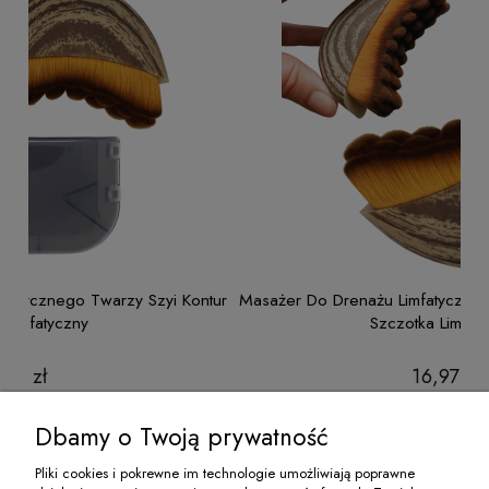
 Kontur
Masażer Do Drenażu Limfatycznego Twarzy Szyi Konturu
Szczotka Limfatyczny
16,97 zł
do koszyka
Dbamy o Twoją prywatność
Pliki cookies i pokrewne im technologie umożliwiają poprawne