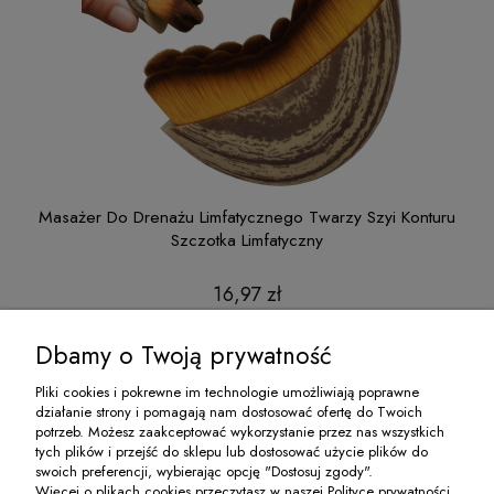
ntur
Masażer Do Drenażu Limfatycznego Twarzy Szyi Konturu
Szczotka Limfatyczny
16,97 zł
do koszyka
Dbamy o Twoją prywatność
Pliki cookies i pokrewne im technologie umożliwiają poprawne
działanie strony i pomagają nam dostosować ofertę do Twoich
O NAS
potrzeb. Możesz zaakceptować wykorzystanie przez nas wszystkich
tych plików i przejść do sklepu lub dostosować użycie plików do
swoich preferencji, wybierając opcję "Dostosuj zgody".
MOJE KONTO
Więcej o plikach cookies przeczytasz w naszej Polityce prywatności.