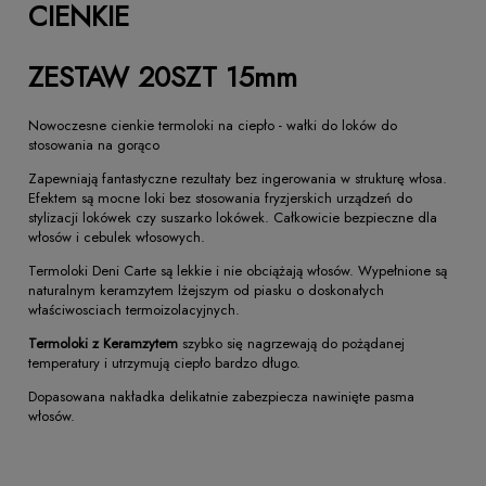
CIENKIE
ZESTAW 20SZT 15mm
Nowoczesne cienkie termoloki na ciepło - wałki do loków do
stosowania na gorąco
Zapewniają fantastyczne rezultaty bez ingerowania w strukturę włosa.
Efektem są mocne loki bez stosowania fryzjerskich urządzeń do
stylizacji lokówek czy suszarko lokówek. Całkowicie bezpieczne dla
włosów i cebulek włosowych.
Termoloki Deni Carte są lekkie i nie obciążają włosów. Wypełnione są
naturalnym keramzytem lżejszym od piasku o doskonałych
właściwosciach termoizolacyjnych.
Termoloki z Keramzytem
szybko się nagrzewają do pożądanej
temperatury i utrzymują ciepło bardzo długo.
Dopasowana nakładka delikatnie zabezpiecza nawinięte pasma
włosów.