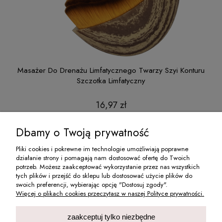
ntur
Masażer Do Drenażu Limfatycznego Twarzy Szyi Konturu
Szczotka Limfatyczny
16,97 zł
do koszyka
Dbamy o Twoją prywatność
Pliki cookies i pokrewne im technologie umożliwiają poprawne
działanie strony i pomagają nam dostosować ofertę do Twoich
O NAS
potrzeb. Możesz zaakceptować wykorzystanie przez nas wszystkich
tych plików i przejść do sklepu lub dostosować użycie plików do
swoich preferencji, wybierając opcję "Dostosuj zgody".
MOJE KONTO
Więcej o plikach cookies przeczytasz w naszej Polityce prywatności.
INFORMACJE
zaakceptuj tylko niezbędne