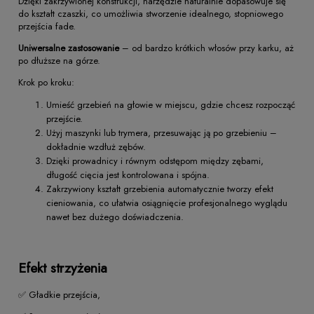
Dzięki zakrzywionej konstrukcji, narzędzie naturalnie dopasowuje się
do kształt czaszki, co umożliwia stworzenie idealnego, stopniowego
przejścia fade.
Uniwersalne zastosowanie
– od bardzo krótkich włosów przy karku, aż
po dłuższe na górze.
Krok po kroku:
Umieść grzebień na głowie w miejscu, gdzie chcesz rozpocząć
przejście.
Użyj maszynki lub trymera, przesuwając ją po grzebieniu –
dokładnie wzdłuż zębów.
Dzięki prowadnicy i równym odstępom między zębami,
długość cięcia jest kontrolowana i spójna.
Zakrzywiony kształt grzebienia automatycznie tworzy efekt
cieniowania, co ułatwia osiągnięcie profesjonalnego wyglądu
nawet bez dużego doświadczenia.
Efekt strzyżenia
✅ Gładkie przejścia,