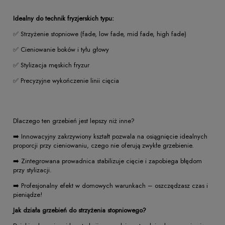
Idealny do technik fryzjerskich typu:
✅ Strzyżenie stopniowe (fade, low fade, mid fade, high fade)
✅ Cieniowanie boków i tyłu głowy
✅ Stylizacja męskich fryzur
✅ Precyzyjne wykończenie linii cięcia
Dlaczego ten grzebień jest lepszy niż inne?
➡️ Innowacyjny zakrzywiony kształt pozwala na osiągnięcie idealnych
proporcji przy cieniowaniu, czego nie oferują zwykłe grzebienie.
➡️ Zintegrowana prowadnica stabilizuje cięcie i zapobiega błędom
przy stylizacji.
➡️ Profesjonalny efekt w domowych warunkach – oszczędzasz czas i
pieniądze!
Jak działa grzebień do strzyżenia stopniowego?