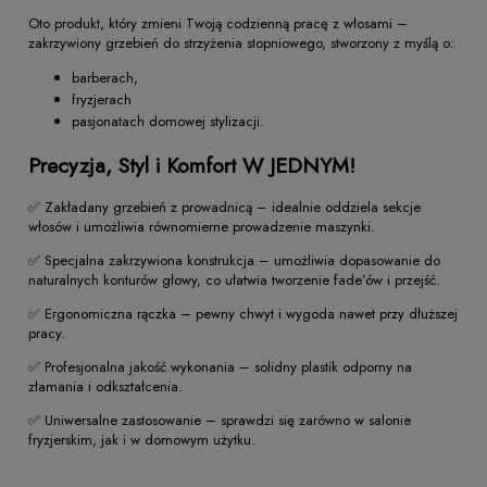
Oto produkt, który zmieni Twoją codzienną pracę z włosami –
zakrzywiony grzebień do strzyżenia stopniowego, stworzony z myślą o:
barberach,
fryzjerach
pasjonatach domowej stylizacji.
Precyzja, Styl i Komfort W JEDNYM!
✅ Zakładany grzebień z prowadnicą – idealnie oddziela sekcje
włosów i umożliwia równomierne prowadzenie maszynki.
✅ Specjalna zakrzywiona konstrukcja – umożliwia dopasowanie do
naturalnych konturów głowy, co ułatwia tworzenie fade’ów i przejść.
✅ Ergonomiczna rączka – pewny chwyt i wygoda nawet przy dłuższej
pracy.
✅ Profesjonalna jakość wykonania – solidny plastik odporny na
złamania i odkształcenia.
✅ Uniwersalne zastosowanie – sprawdzi się zarówno w salonie
fryzjerskim, jak i w domowym użytku.