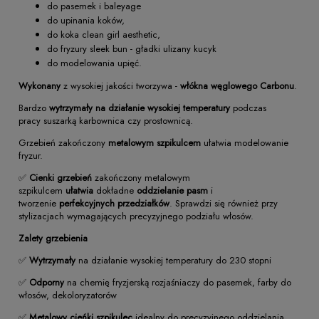
do pasemek i baleyage
do upinania koków,
do koka clean girl aesthetic,
do fryzury sleek bun - gładki ulizany kucyk
do modelowania upięć.
Wykonany
z wysokiej jakości tworzywa -
włókna węglowego Carbonu
.
Bardzo
wytrzymały na działanie wysokiej temperatury
podczas
pracy suszarką karbownica czy prostownicą.
Grzebień zakończony
metalowym szpikulcem
ułatwia modelowanie
fryzur.
✅
Cienki grzebień
zakończony metalowym
szpikulcem
ułatwia
dokładne
oddzielanie
pasm
i
tworzenie
perfekcyjnych
przedziałków
. Sprawdzi się również przy
stylizacjach wymagających precyzyjnego podziału włosów.
Zalety grzebienia
✅
Wytrzymały
na działanie wysokiej temperatury do 230 stopni
✅
Odporny
na chemię fryzjerską rozjaśniaczy do pasemek, farby do
włosów, dekoloryzatorów
✅
Metalowy cieńki szpikulec
idealny do precyzyjnego oddzielania