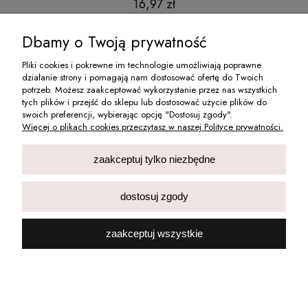
16,97 zł
do koszyka
Dbamy o Twoją prywatność
Pliki cookies i pokrewne im technologie umożliwiają poprawne
działanie strony i pomagają nam dostosować ofertę do Twoich
O NAS
potrzeb. Możesz zaakceptować wykorzystanie przez nas wszystkich
tych plików i przejść do sklepu lub dostosować użycie plików do
swoich preferencji, wybierając opcję "Dostosuj zgody".
MOJE KONTO
Więcej o plikach cookies przeczytasz w naszej Polityce prywatności.
INFORMACJE
zaakceptuj tylko niezbędne
PŁATNOŚCI I DOSTAWA
dostosuj zgody
Deni Carte Dorota Skwierczyńska Spółka Jawna wpisana do Centralnej
zaakceptuj wszystkie
Ewidencji i Informacji o Działalności Gospodarczej Rzeczypospolitej
Polskiej prowadzonej przez Ministra właściwego d.s. gospodarki.
pokaż pełną wersję strony
Sklep internetowy Shoper.pl