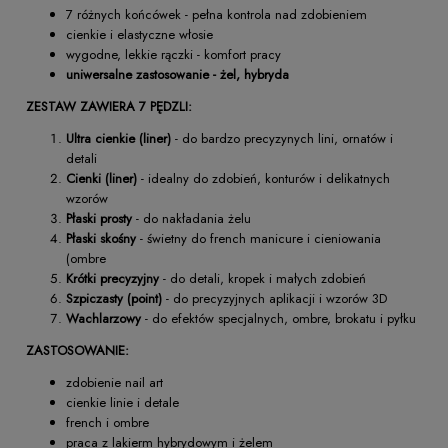
7 różnych końcówek - pełna kontrola nad zdobieniem
cienkie i elastyczne włosie
wygodne, lekkie rączki - komfort pracy
uniwersalne zastosowanie - żel, hybryda
ZESTAW ZAWIERA 7 PĘDZLI:
Ultra cienkie (liner)
- do bardzo precyzynych lini, ornatów i
detali
Cienki (liner)
- idealny do zdobień, konturów i delikatnych
wzorów
Płaski prosty
- do nakładania żelu
Płaski skośny
- świetny do french manicure i cieniowania
(ombre
Krótki precyzyjny
- do detali, kropek i małych zdobień
Szpiczasty (point)
- do precyzyjnych aplikacji i wzorów 3D
Wachlarzowy
- do efektów specjalnych, ombre, brokatu i pyłku
ZASTOSOWANIE:
zdobienie nail art
cienkie linie i detale
french i ombre
praca z lakierm hybrydowym i żelem