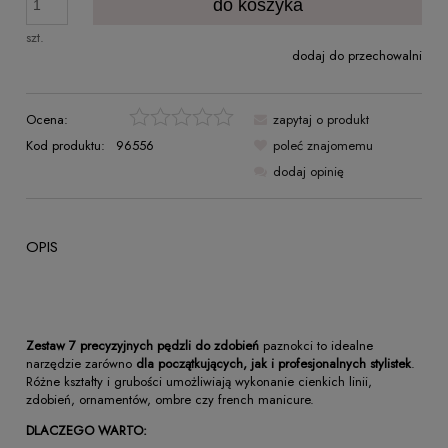
do koszyka
szt.
dodaj do przechowalni
Ocena:
zapytaj o produkt
Kod produktu:
96556
poleć znajomemu
dodaj opinię
OPIS
Zestaw 7 precyzyjnych pędzli do zdobień
paznokci to idealne
narzędzie zarówno
dla początkujących, jak i profesjonalnych stylistek
.
Różne kształty i grubości umożliwiają wykonanie cienkich linii,
zdobień, ornamentów, ombre czy french manicure.
DLACZEGO WARTO: