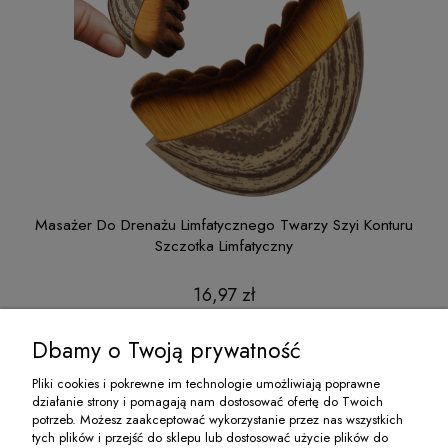
ntur
Masażer Do Drenażu Limfatycznego Twarzy Szyi Konturu
Szczotka Limfatyczny
16,97 zł
do koszyka
Dbamy o Twoją prywatność
Pliki cookies i pokrewne im technologie umożliwiają poprawne
działanie strony i pomagają nam dostosować ofertę do Twoich
O NAS
potrzeb. Możesz zaakceptować wykorzystanie przez nas wszystkich
tych plików i przejść do sklepu lub dostosować użycie plików do