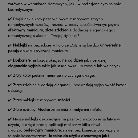
zarówno w warunkach domowych, jak i w profesjonalnym salonie
kosmetycznym.
✔️
Dzięki naklejkom paznokciowym z motywem złotych
romantycznych wzorów, możesz w prosty sposób stworzyć
piękny i
efektowny manicure
,
złote zdobienia
dodadzą eleganckiego i
romantycznego akcentu Twojej stylizacji!
✔️
Naklejki
na paznokcie w kolorze złotym są bardzo
uniwersalne
i
pasują do wielu stylizacji manicure.
✔️
Doskonałe
na każdą okazję,
na co dzień
jak i bardziej
eleganckie wyjścia
takie jak studniówka lub wesele lub walentynki.
✔️
Złoty kolor
pięknie mieni się i przyciąga uwagę.
✔️
Złote
zdobienia
oddają elegancji i podkreślają wyjątkowość każdej
stylizacji.
✔️
Złote
naklejki z motywem
miłości.
✔️
Złote
ozdoby.
Modne
zdobienia z
motywem miłości.
✔️
Nasze naklejki dekoracyjne na paznokcie ozdobne są łatwe w
użyciu, a dzięki prostej aplikacji możesz w kilka chwil
stworzyć
perfekcyjny manicure
, nawet bez konieczności wizyty w
salonie kosmetycznym.
Idealne do użytku domowego jak i