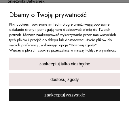
Śnieżynki Bałwanek
9,89 zł
Dbamy o Twoją prywatność
8,04 zł
Cena netto:
Pliki cookies i pokrewne im technologie umożliwiają poprawne
do koszyka
działanie strony i pomagają nam dostosować ofertę do Twoich
potrzeb. Możesz zaakceptować wykorzystanie przez nas wszystkich
tych plików i przejść do sklepu lub dostosować użycie plików do
swoich preferencji, wybierając opcję "Dostosuj zgody".
Więcej o plikach cookies przeczytasz w naszej Polityce prywatności.
zaakceptuj tylko niezbędne
Naklejki Na Paznokcie Samoprzylepne Świąteczne
dostosuj zgody
Ozdoby Białe Gwiazdki Bałwan
9,90 zł
zaakceptuj wszystkie
8,05 zł
Cena netto:
do koszyka