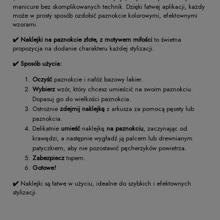
manicure bez skomplikowanych technik. Dzięki łatwej aplikacji, każdy
może w prosty sposób ozdobić paznokcie kolorowymi, efektownymi
wzorami.
✔️
Naklejki na paznokcie złote, z motywem miłości
to świetna
propozycja na dodanie charakteru każdej stylizacji.
✔️ Sposób użycia:
Oczyść
paznokcie i nałóż bazowy lakier.
Wybierz
wzór, który chcesz umieścić na swoim paznokciu.
Dopasuj go do wielkości paznokcia.
Ostrożnie
zdejmij naklejkę
z arkusza za pomocą pęsety lub
paznokcia.
Delikatnie
umieść
naklejkę
na paznokciu
, zaczynając od
krawędzi, a następnie wygładź ją palcem lub drewnianym
patyczkiem, aby nie pozostawić pęcherzyków powietrza.
Zabezpiecz
topem.
Gotowe!
✔️
Naklejki są łatwe w użyciu, idealne do szybkich i efektownych
stylizacji.