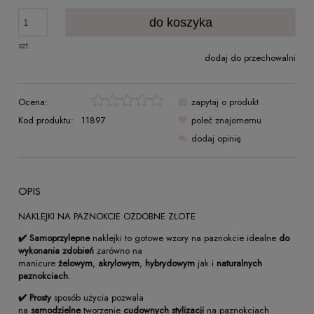
do koszyka
szt.
dodaj do przechowalni
Ocena:
zapytaj o produkt
Kod produktu:
11897
poleć znajomemu
dodaj opinię
OPIS
NAKLEJKI NA PAZNOKCIE OZDOBNE ZŁOTE
✔️
Samoprzylepne
naklejki to gotowe wzory na paznokcie idealne
do
wykonania zdobień
zarówno na
manicure
żelowym
,
akrylowym
,
hybrydowym
jak i
naturalnych
paznokciach
.
✔️
Prosty
sposób użycia pozwala
na
samodzielne
tworzenie
cudownych stylizacji
na paznokciach