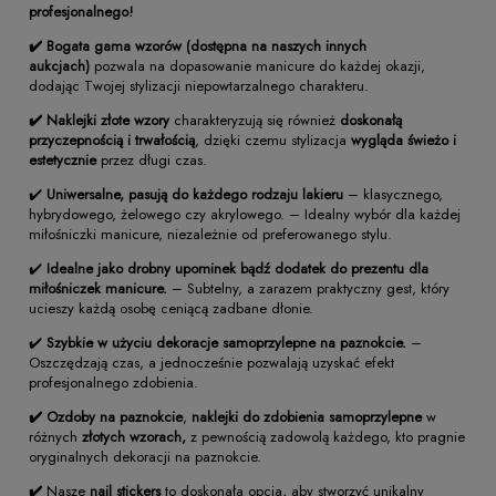
profesjonalnego!
✔️
Bogata gama wzorów (dostępna na naszych innych
aukcjach)
pozwala na dopasowanie manicure do każdej okazji,
dodając Twojej stylizacji niepowtarzalnego charakteru.
✔️ Naklejki złote wzory
charakteryzują się również
doskonałą
przyczepnością i trwałością
, dzięki czemu stylizacja
wygląda świeżo i
estetycznie
przez długi czas.
✔️
Uniwersalne, pasują do każdego rodzaju lakieru
– klasycznego,
hybrydowego, żelowego czy akrylowego. – Idealny wybór dla każdej
miłośniczki manicure, niezależnie od preferowanego stylu.
✔️
Idealne jako drobny upominek bądź dodatek do prezentu dla
miłośniczek manicure.
– Subtelny, a zarazem praktyczny gest, który
ucieszy każdą osobę ceniącą zadbane dłonie.
✔️
Szybkie w użyciu dekoracje samoprzylepne na paznokcie.
–
Oszczędzają czas, a jednocześnie pozwalają uzyskać efekt
profesjonalnego zdobienia.
✔️
Ozdoby na paznokcie
,
naklejki do zdobienia samoprzylepne
w
różnych
złotych wzorach,
z pewnością zadowolą każdego, kto pragnie
oryginalnych dekoracji na paznokcie.
✔️
Nasze
nail stickers
to doskonała opcja, aby stworzyć unikalny