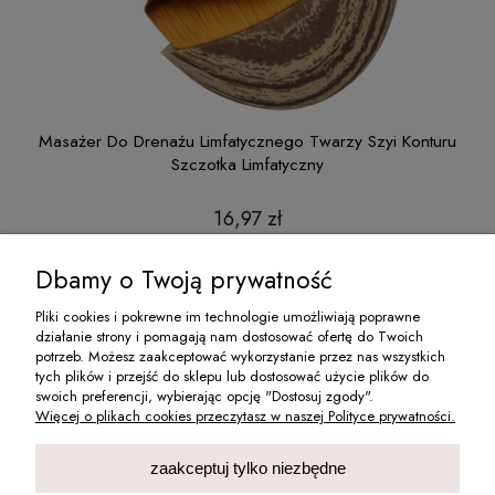
ntur
Masażer Do Drenażu Limfatycznego Twarzy Szyi Konturu
Szczotka Limfatyczny
16,97 zł
do koszyka
Dbamy o Twoją prywatność
Pliki cookies i pokrewne im technologie umożliwiają poprawne
działanie strony i pomagają nam dostosować ofertę do Twoich
O NAS
potrzeb. Możesz zaakceptować wykorzystanie przez nas wszystkich
tych plików i przejść do sklepu lub dostosować użycie plików do
swoich preferencji, wybierając opcję "Dostosuj zgody".
MOJE KONTO
Więcej o plikach cookies przeczytasz w naszej Polityce prywatności.
INFORMACJE
zaakceptuj tylko niezbędne