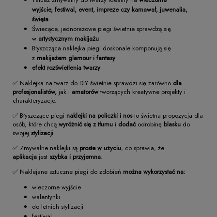
wyjście, festiwal, event, impreze czy karnawał, juwenalia,
święta
Świecące, jednorazowe piegi świetnie sprawdzą się
w
artystycznym makijażu
Błyszcząca naklejka piegi doskonale komponują się
z
makijażem glamour i fantasy
efekt rozświetlenia twarzy
✅ Naklejka na twarz do DIY świetnie sprawdzi się zarówno
dla
profesjonalistów,
jak i
amatorów
tworzących kreatywne projekty i
charakteryzacje.
✅ Błyszczące piegi
naklejki na policzki i nos
to świetna propozycja dla
osób, które chcą
wyróżnić się z tłumu
i
dodać
odrobinę
blasku
do
swojej
stylizacji
✅ Zmywalne naklejki są
proste w użyciu
, co sprawia, że
aplikacja
jest
szybka i przyjemna
.
✅ Naklejane sztuczne piegi do zdobień
można wykorzystać na:
wieczorne wyjście
walentynki
do letnich stylizacji
festiwal