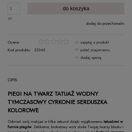
do koszyka
szt.
dodaj do przechowalni
Ocena:
zapytaj o produkt
Kod produktu:
23345
poleć znajomemu
dodaj opinię
OPIS
PIEGI NA TWARZ TATUAŻ WODNY
TYMCZASOWY CYRKONIE SERDUSZKA
KOLOROWE
Odmień swój makijaż w kilka sekund dzięki wyjątkowemu
tatuażowi w
formie piegów
. Delikatne, brokatowy wzór doda Twojej twarzy blasku i