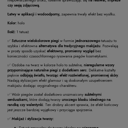
niepowtarzalnego uroku, idealnie sprawdzając się
na festiwal, impreze
czy sesję zdjęciową.
Łatwy w aplikacji i wodoodporny,
zapewnia trwały efekt bez wysiłku.
Kolor:
holo
Ilość:
1 tatuaż
✅
Sztuczne wielokolorowe piegi
w formie
jednorazowego
tatuażu to
szybka i efektowna
alternatywa dla tradycyjnego makijażu
. Pozwalają
w prosty sposób uzyskać
efektowny, promienny wygląd
bez
konieczności czasochłonnego rysowania piegów kosmetykami.
✅ Ozdoba na twarz w kolorze holo to subtelne,
nieregularne wzory
przypominające naturalne piegi z dodatkiem serc
. Delikatne kształty
pięknie
odbijają światło, tworząc efekt rozświetlonej, promiennej skóry
.
Nadają stylizacjom efekt glamour i są doskonałym uzupełnieniem
makijażu dodając oryginalnego charakteru.
✅ Wzór piegów został dodatkowo urozmaicony
subtelnymi
serduszkami,
które dodają twarzy
uroczego blasku idealnego na
randkę czy walentynki
. Ten drobny akcent sprawia, że efekt końcowy
jest jeszcze bardziej wyjątkowy i przyciąga spojrzenia.
✅
Makijaż i stylizacja twarzy:
Tatuaż zmywalny do twarzy idealny na
wieczorne