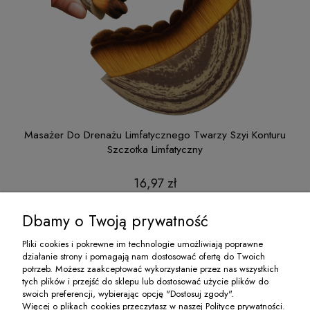
ntur
Masażer Do Drenażu Limfatycznego Twarzy Szyi Konturu
Szczotka Limfatyczny
16,97 zł
do koszyka
Dbamy o Twoją prywatność
Pliki cookies i pokrewne im technologie umożliwiają poprawne
działanie strony i pomagają nam dostosować ofertę do Twoich
O NAS
potrzeb. Możesz zaakceptować wykorzystanie przez nas wszystkich
tych plików i przejść do sklepu lub dostosować użycie plików do
swoich preferencji, wybierając opcję "Dostosuj zgody".
MOJE KONTO
Więcej o plikach cookies przeczytasz w naszej Polityce prywatności.