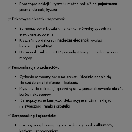
Błyszczące naklejki kryształki można nakleić na
pojedyncze
pasma lub całą fryzurę
✅
Dekorowanie kartek i zaproszeń:
Samoprzylepne kryształki na kartkę to świetny sposób na
efektowne zdobienia
Kryształki do dekoracji
nadadzą elegancki
wygląd
każdemu
projektowi
Diamenciki naklejane DIY pozwolą stworzyć unikalne wzory i
motywy
✅
Personalizacja przedmiotów:
Cyrkonie samoprzylepne na arkuszu idealnie nadają się
do
ozdabiania telefonów i laptopów
Kryształy do dekoracji sprawdzą się w
personalizowaniu ubrań,
butów i akcesoriów
Samoprzylepne kamyczki dekoracyjne można naklejać
na
świeczniki, ramki i szkatułki
✅
Scrapbooking i rękodzieło:
Ozdoby scrapbooking cyrkonie dodają blasku
albumom,
kartkom i zaproszeniom