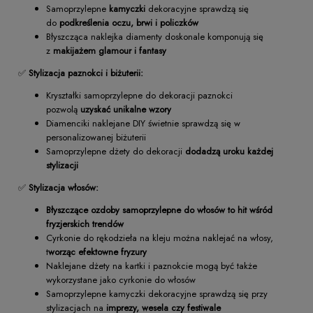
Samoprzylepne
kamyczki
dekoracyjne sprawdzą się
do
podkreślenia oczu, brwi i policzków
Błyszcząca naklejka diamenty doskonale komponują się
z
makijażem glamour i fantasy
✅
Stylizacja paznokci i biżuterii:
Kryształki samoprzylepne do dekoracji paznokci
pozwolą
uzyskać unikalne wzory
Diamenciki naklejane DIY świetnie sprawdzą się w
personalizowanej biżuterii
Samoprzylepne dżety do dekoracji
dodadzą uroku każdej
stylizacji
✅
Stylizacja włosów:
Błyszczące ozdoby samoprzylepne do włosów to hit wśród
fryzjerskich trendów
Cyrkonie do rękodzieła na kleju można naklejać na włosy,
t
worząc efektowne fryzury
Naklejane dżety na kartki i paznokcie mogą być także
wykorzystane jako cyrkonie do włosów
Samoprzylepne kamyczki dekoracyjne sprawdzą się przy
stylizacjach na
imprezy, wesela czy festiwale