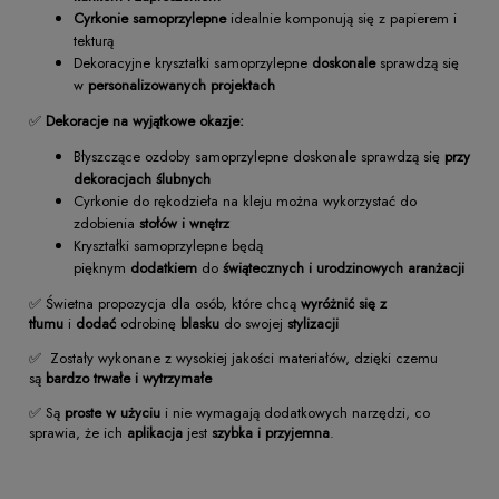
Cyrkonie samoprzylepne
idealnie komponują się z papierem i
tekturą
Dekoracyjne kryształki samoprzylepne
doskonale
sprawdzą się
w
personalizowanych projektach
✅
Dekoracje na wyjątkowe okazje:
Błyszczące ozdoby samoprzylepne doskonale sprawdzą się
przy
dekoracjach ślubnych
Cyrkonie do rękodzieła na kleju można wykorzystać do
zdobienia
stołów i wnętrz
Kryształki samoprzylepne będą
pięknym
dodatkiem
do
świątecznych i urodzinowych aranżacji
✅ Świetna propozycja dla osób, które chcą
wyróżnić się z
tłumu
i
dodać
odrobinę
blasku
do swojej
stylizacji
✅ Zostały wykonane z wysokiej jakości materiałów, dzięki czemu
są
bardzo trwałe i wytrzymałe
✅ Są
proste w użyciu
i nie wymagają dodatkowych narzędzi, co
sprawia, że ich
aplikacja
jest
szybka i przyjemna
.