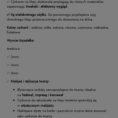
✅ Cyrkonie na kleju doskonale przylegają do różnych materiałów,
zapewniając
trwałość
i
efektowny wygląd.
✅ Są wielokrotnego użytku
. Do ponownego przyklejenia użyj
dowolnego kleju przeznaczonego do stosowania na skórę.
Kolory cyrkonii :
srebrne, żółte, zielone, różowe, czerwone, niebieskie,
fioletowe
Wymiar kryształka:
średnica:
✅ 2mm
✅ 4mm
✅ 5mm
✅
Makijaż i stylizacja twarzy:
Błyszczące ozdoby samoprzylepne do twarzy idealne
na
festiwal, imprezę i karnawał
Cyrkonie do rękodzieła na kleju świetnie sprawdzą się
w
artystycznym makijażu
Naklejane dżety na kartki i paznokcie można także stosować
jako cyrkonie do twarzy