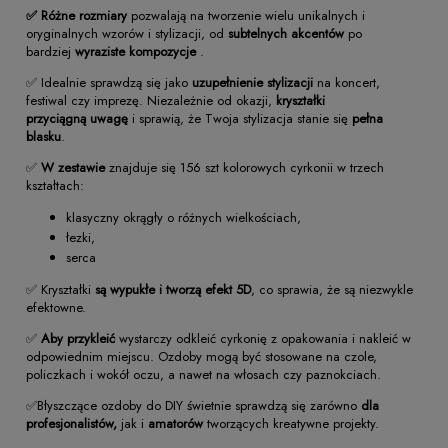
✅ Różne rozmiary
pozwalają na tworzenie wielu unikalnych i
oryginalnych wzorów i stylizacji, od
subtelnych akcentów
po
bardziej
wyraziste kompozycje
.
✅ Idealnie sprawdzą się jako
uzupełnienie stylizacji
na koncert,
festiwal czy imprezę. Niezależnie od okazji,
kryształki
przyciągną
uwagę
i sprawią, że Twoja stylizacja stanie się
pełna
blasku
.
✅
W zestawie
znajduje się 156 szt kolorowych cyrkonii w trzech
kształtach:
klasyczny okrągły o różnych wielkościach,
łezki,
serca
✅ Kryształki
są wypukłe i tworzą efekt 5D
, co sprawia, że są niezwykle
efektowne.
✅
Aby przykleić
wystarczy odkleić cyrkonię z opakowania i nakleić w
odpowiednim miejscu. Ozdoby mogą być stosowane na czole,
policzkach i wokół oczu, a nawet na włosach czy paznokciach.
✅Błyszczące ozdoby do DIY świetnie sprawdzą się zarówno
dla
profesjonalistów,
jak i
amatorów
tworzących kreatywne projekty.