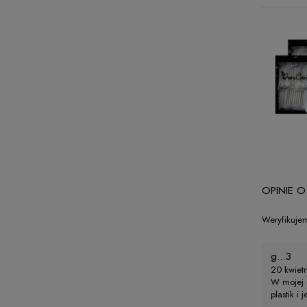
OPINIE O
Weryfikujem
g...3
20 kwiet
W mojej o
plastik i