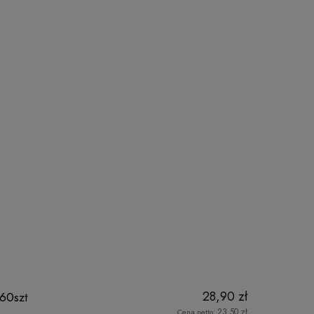
28,90 zł
60szt
23,50 zł
Cena netto: