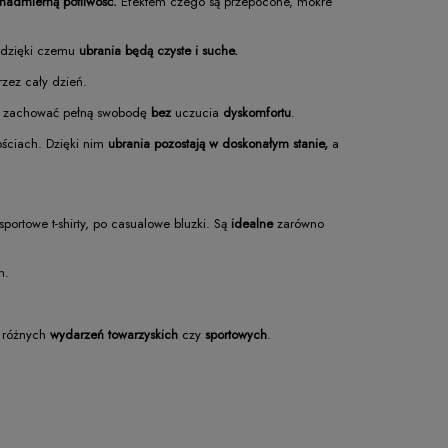
nadmierną potliwość.
Efektem czego są przepocone, mokre
dzięki czemu
ubrania będą czyste i suche.
zez cały dzień.
 zachować pełną swobodę
bez
uczucia
dyskomfortu
.
ściach. Dzięki nim
ubrania pozostają w doskonałym stanie,
a
portowe t-shirty, po casualowe bluzki. Są
idealne
zarówno
h.
s różnych
wydarzeń towarzyskich
czy
sportowych
.