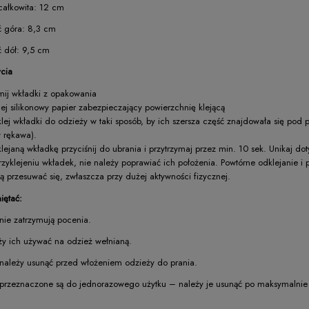
całkowita: 12 cm
ć góra: 8,3 cm
 dół: 9,5 cm
ycia
ij wkładki z opakowania
ej silikonowy papier zabezpieczający powierzchnię klejącą
klej wkładki do odzieży w taki sposób, by ich szersza część znajdowała się pod 
 rękawa).
klejaną wkładkę przyciśnij do ubrania i przytrzymaj przez min. 10 sek. Unikaj dot
rzyklejeniu wkładek, nie należy poprawiać ich położenia. Powtórne odklejanie i 
 przesuwać się, zwłaszcza przy dużej aktywności fizycznej.
iętać:
ie zatrzymują pocenia.
y ich używać na odzież wełnianą.
należy usunąć przed włożeniem odzieży do prania.
przeznaczone są do jednorazowego użytku – należy je usunąć po maksymalnie 