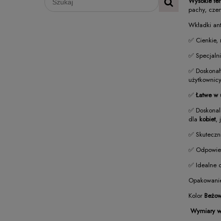
Wysokie te
pachy, czem
Wkładki an
✅ Cienkie,
✅ Specjalni
✅ Doskonał
użytkownicy
✅
Łatwe w 
✅ Doskonal
dla
kobiet
, 
✅ Skuteczn
✅ Odpowie
✅ Idealne
Opakowanie
Kolor
Beżo
Wymiary w