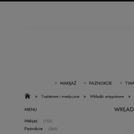
MAKIJAŻ
PAZNOKCIE
TWA
»
»
»
Toaletowe i medyczne
Wkładki antypotowe
WKŁAD
MENU
Makijaż
(152)
Paznokcie
(366)