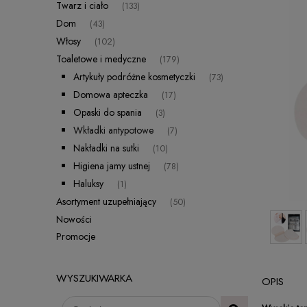
Twarz i ciało
(133)
Dom
(43)
Włosy
(102)
Toaletowe i medyczne
(179)
Artykuły podróżne kosmetyczki
(73)
Domowa apteczka
(17)
Opaski do spania
(3)
Wkładki antypotowe
(7)
Nakładki na sutki
(10)
Higiena jamy ustnej
(78)
Haluksy
(1)
Asortyment uzupełniający
(50)
Nowości
Promocje
WYSZUKIWARKA
OPIS