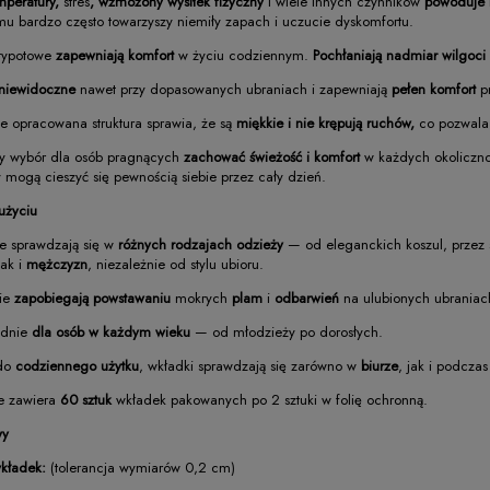
mperatury,
stres
, wzmożony wysiłek fizyczny
i wiele innych czynników
powoduje 
u bardzo często towarzyszy niemiły zapach i uczucie dyskomfortu.
typotowe
zapewniają komfort
w życiu codziennym.
Pochłaniają nadmiar wilgoci
niewidoczne
nawet przy dopasowanych ubraniach i zapewniają
pełen komfort
pr
e opracowana struktura sprawia, że są
miękkie i nie krępują ruchów,
co pozwala
y wybór dla osób pragnących
zachować świeżość i komfort
w każdych okoliczno
 mogą cieszyć się pewnością siebie przez cały dzień.
użyciu
e sprawdzają się w
różnych rodzajach odzieży
— od eleganckich koszul, przez s
jak i
mężczyzn
, niezależnie od stylu ubioru.
ie
zapobiegają
powstawaniu
mokrych
plam
i
odbarwień
na ulubionych ubraniac
dnie
dla osób w każdym wieku
— od młodzieży po dorosłych.
 do
codziennego użytku
, wkładki sprawdzają się zarówno w
biurze
, jak i podcza
 zawiera
60 sztuk
wkładek pakowanych po 2 sztuki w folię ochronną.
wy
kładek:
(tolerancja wymiarów 0,2 cm)