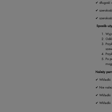
✔ długość 
✔ szerokoś
✔ szerokość
Sposób uż
Wyjm
Odkl
Przy
szew
Przy
Po p
mogą
Należy pam
✔ Wkładki n
✔ Nie należ
✔ Wkładki 
✔ Wkładki 