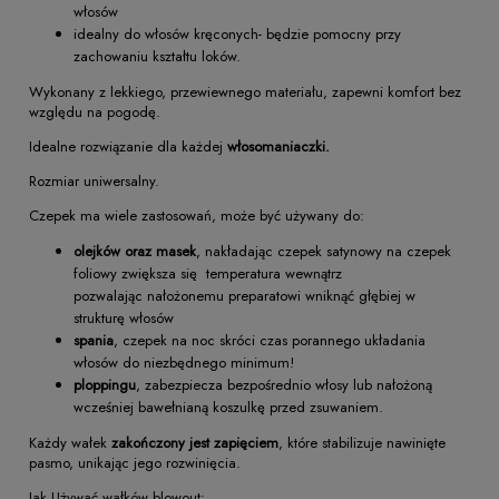
włosów
idealny do włosów kręconych- będzie pomocny przy
zachowaniu kształtu loków.
Wykonany z lekkiego, przewiewnego materiału, zapewni komfort bez
względu na pogodę.
Idealne rozwiązanie dla każdej
włosomaniaczki.
Rozmiar uniwersalny.
Czepek ma wiele zastosowań, może być używany do:
olejków oraz masek
, nakładając czepek satynowy na czepek
foliowy zwiększa się temperatura wewnątrz
pozwalając nałożonemu preparatowi wniknąć głębiej w
strukturę włosów
spania
, czepek na noc skróci czas porannego układania
włosów do niezbędnego minimum!
ploppingu
, zabezpiecza bezpośrednio włosy lub nałożoną
wcześniej bawełnianą koszulkę przed zsuwaniem.
Każdy wałek
zakończony jest zapięciem
, które stabilizuje nawinięte
pasmo, unikając jego rozwinięcia.
Jak Używać wałków blowout: