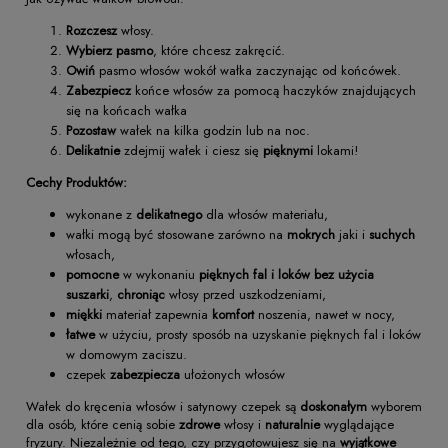
Rozczesz
włosy.
Wybierz pasmo
, które chcesz zakręcić.
Owiń
pasmo włosów wokół wałka zaczynając od końcówek.
Zabezpiecz
końce włosów za pomocą haczyków znajdujących
się na końcach wałka
Pozostaw
wałek na kilka godzin lub na noc.
Delikatnie
zdejmij wałek i ciesz się
pięknymi
lokami!
Cechy Produktów:
wykonane z
delikatnego
dla włosów materiału,
wałki mogą być stosowane zarówno na
mokrych
jaki i
suchych
włosach,
pomocne
w wykonaniu
pięknych fal i loków bez użycia
suszarki
,
chroniąc
włosy przed uszkodzeniami,
miękki
materiał zapewnia
komfort
noszenia, nawet w nocy,
łatwe
w użyciu, prosty sposób na uzyskanie pięknych fal i loków
w domowym zaciszu.
czepek
zabezpiecza
ułożonych włosów
Wałek do kręcenia włosów i satynowy czepek są
doskonałym
wyborem
dla osób, które cenią sobie
zdrowe
włosy i
naturalnie
wyglądające
fryzury. Niezależnie od tego, czy przygotowujesz się na
wyjątkowe