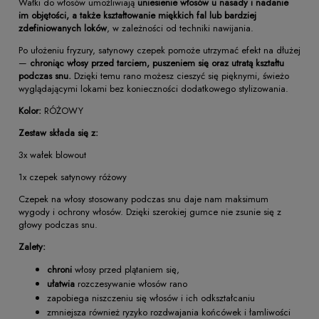
Wałki do włosów umożliwiają
uniesienie włosów u nasady i nadanie
im objętości, a także kształtowanie miękkich fal lub bardziej
zdefiniowanych loków
, w zależności od techniki nawijania.
Po ułożeniu fryzury, satynowy czepek pomoże utrzymać efekt na dłużej
—
chroniąc włosy przed tarciem, puszeniem się oraz utratą kształtu
podczas snu.
Dzięki temu rano możesz cieszyć się pięknymi, świeżo
wyglądającymi lokami bez konieczności dodatkowego stylizowania.
Kolor:
RÓŻOWY
Zestaw składa się z:
3x wałek blowout
1x czepek satynowy różowy
Czepek na włosy stosowany podczas snu daje nam maksimum
wygody i ochrony włosów. Dzięki szerokiej gumce nie zsunie się z
głowy podczas snu.
Zalety:
chroni
włosy przed plątaniem się,
ułatwia
rozczesywanie włosów rano
zapobiega niszczeniu się włosów i ich odkształcaniu
zmniejsza również ryzyko rozdwajania końcówek i łamliwości