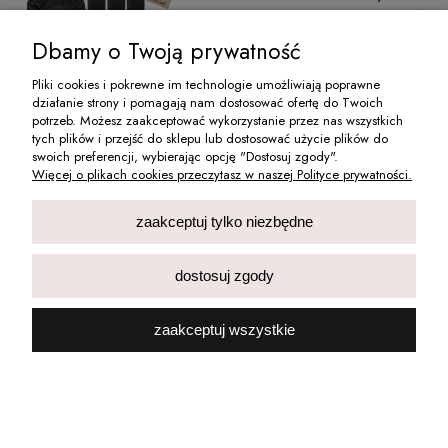
38,13 zł
Cena netto:
Dbamy o Twoją prywatność
do koszyka
Pliki cookies i pokrewne im technologie umożliwiają poprawne
działanie strony i pomagają nam dostosować ofertę do Twoich
potrzeb. Możesz zaakceptować wykorzystanie przez nas wszystkich
tych plików i przejść do sklepu lub dostosować użycie plików do
swoich preferencji, wybierając opcję "Dostosuj zgody".
Więcej o plikach cookies przeczytasz w naszej Polityce prywatności.
WAŁKI LOKÓWKI PAPILOTY SPIRALE DO KRĘCENIA
zaakceptuj tylko niezbędne
WŁOSÓW LOKÓW ZESTAW GUMKI 22 SZT
15,90 zł
dostosuj zgody
12,93 zł
Cena netto:
zaakceptuj wszystkie
do koszyka