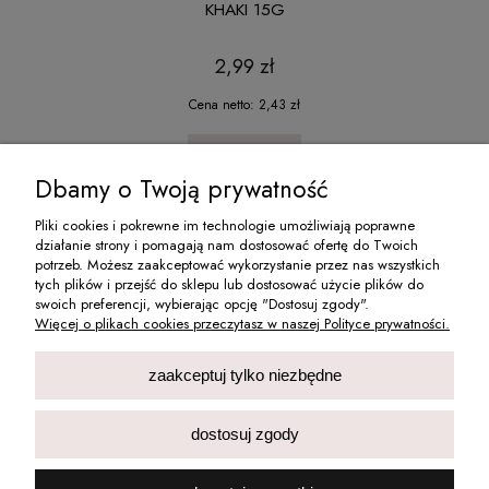
KHAKI 15G
2,99 zł
Cena netto:
2,43 zł
do koszyka
Dbamy o Twoją prywatność
Pliki cookies i pokrewne im technologie umożliwiają poprawne
działanie strony i pomagają nam dostosować ofertę do Twoich
O NAS
potrzeb. Możesz zaakceptować wykorzystanie przez nas wszystkich
tych plików i przejść do sklepu lub dostosować użycie plików do
swoich preferencji, wybierając opcję "Dostosuj zgody".
MOJE KONTO
Więcej o plikach cookies przeczytasz w naszej Polityce prywatności.
INFORMACJE
zaakceptuj tylko niezbędne
PŁATNOŚCI I DOSTAWA
dostosuj zgody
Deni Carte Dorota Skwierczyńska Spółka Jawna wpisana do Centralnej