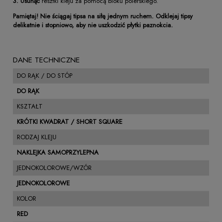
3. Usunąć
resztki kleju za pomocą bloku polerskiego.
Pamiętaj! Nie ściągaj tipsa na siłę jednym ruchem. Odklejaj tipsy
delikatnie i stopniowo, aby nie uszkodzić płytki paznokcia.
DANE TECHNICZNE
DO RĄK / DO STÓP
DO RĄK
KSZTAŁT
KRÓTKI KWADRAT / SHORT SQUARE
RODZAJ KLEJU
NAKLEJKA SAMOPRZYLEPNA
JEDNOKOLOROWE/WZÓR
JEDNOKOLOROWE
KOLOR
RED