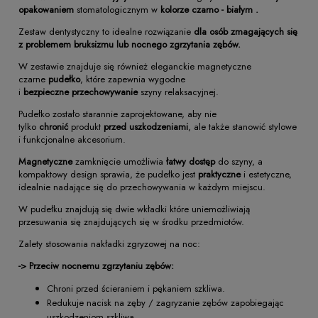
opakowaniem
stomatologicznym w
kolorze czarno - białym .
Zestaw dentystyczny to idealne rozwiązanie
dla osób zmagających się
z problemem bruksizmu
lub nocnego zgrzytania zębów.
W zestawie znajduje się również eleganckie magnetyczne
czarne
pudełko
, które zapewnia wygodne
i
bezpieczne
przechowywanie
szyny relaksacyjnej.
Pudełko zostało starannie zaprojektowane, aby nie
tylko
chronić
produkt
przed
uszkodzeniami
, ale także stanowić stylowe
i funkcjonalne akcesorium.
Magnetyczne
zamknięcie umożliwia
łatwy
dostęp
do szyny, a
kompaktowy design sprawia, że pudełko jest
praktyczne
i estetyczne,
idealnie nadające się do przechowywania w każdym miejscu.
W pudełku znajdują się dwie wkładki które uniemożliwiają
przesuwania się znajdujących się w środku przedmiotów.
Zalety stosowania nakładki zgryzowej na noc:
-> Przeciw nocnemu zgrzytaniu zębów:
Chroni przed ścieraniem i pękaniem szkliwa.
Redukuje nacisk na zęby / zagryzanie zębów zapobiegając
uszkodzeniom szkliwa