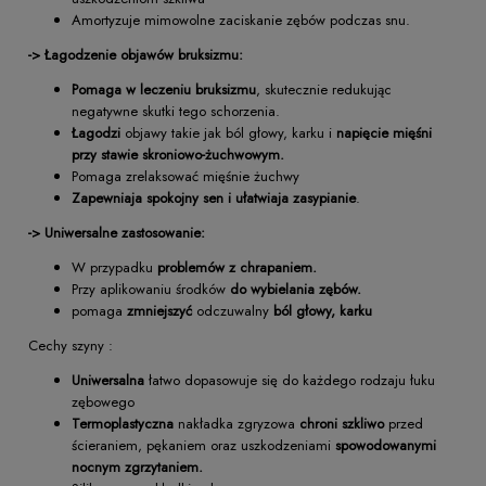
Amortyzuje mimowolne zaciskanie zębów podczas snu.
-> Łagodzenie objawów bruksizmu:
Pomaga w leczeniu bruksizmu
, skutecznie redukując
negatywne skutki tego schorzenia.
Łagodzi
objawy takie jak ból głowy, karku i
napięcie mięśni
przy stawie skroniowo-żuchwowym.
Pomaga zrelaksować mięśnie żuchwy
Zapewniaja spokojny sen i ułatwiaja zasypianie
.
-> Uniwersalne zastosowanie:
W przypadku
problemów z chrapaniem.
Przy aplikowaniu środków
do wybielania zębów.
pomaga
zmniejszyć
odczuwalny
ból głowy, karku
Cechy szyny :
Uniwersalna
łatwo dopasowuje się do każdego rodzaju łuku
zębowego
Termoplastyczna
nakładka zgryzowa
chroni szkliwo
przed
ścieraniem, pękaniem oraz uszkodzeniami
spowodowanymi
nocnym zgrzytaniem.