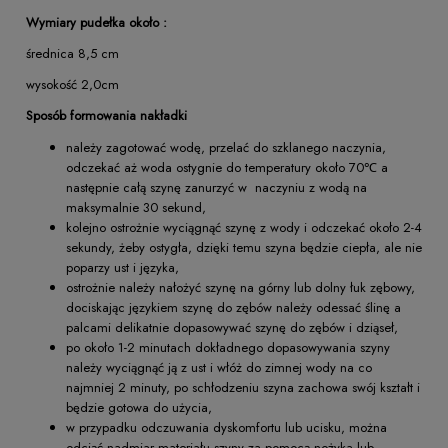
Wymiary pudełka około :
średnica 8,5 cm
wysokość 2,0cm
Sposób formowania nakładki
należy zagotować wodę, przelać do szklanego naczynia,
odczekać aż woda ostygnie do temperatury około 70℃ a
następnie całą szynę zanurzyć w naczyniu z wodą na
maksymalnie 30 sekund,
kolejno ostrożnie wyciągnąć szynę z wody i odczekać około 2-4
sekundy, żeby ostygła, dzięki temu szyna będzie ciepła, ale nie
poparzy ust i języka,
ostrożnie należy nałożyć szynę na górny lub dolny łuk zębowy,
dociskając językiem szynę do zębów należy odessać ślinę a
palcami delikatnie dopasowywać szynę do zębów i dziąseł,
po około 1-2 minutach dokładnego dopasowywania szyny
należy wyciągnąć ją z ust i włóż do zimnej wody na co
najmniej 2 minuty, po schłodzeniu szyna zachowa swój kształt i
będzie gotowa do użycia,
w przypadku odczuwania dyskomfortu lub ucisku, można
odciąć nadmiar materiału szyny za pomocą nożyka lub