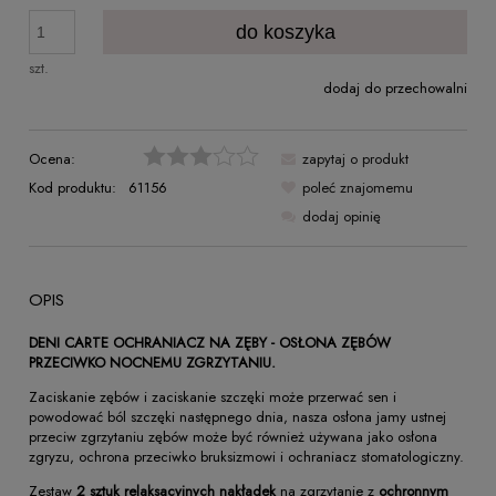
do koszyka
szt.
dodaj do przechowalni
Ocena:
zapytaj o produkt
Kod produktu:
61156
poleć znajomemu
dodaj opinię
OPIS
DENI CARTE OCHRANIACZ NA ZĘBY - OSŁONA ZĘBÓW
PRZECIWKO NOCNEMU ZGRZYTANIU.
Zaciskanie zębów i zaciskanie szczęki może przerwać sen i
powodować ból szczęki następnego dnia, nasza osłona jamy ustnej
przeciw zgrzytaniu zębów może być również używana jako osłona
zgryzu, ochrona przeciwko bruksizmowi i ochraniacz stomatologiczny.
Zestaw
2 sztuk relaksacyjnych nakładek
na zgrzytanie z
ochronnym