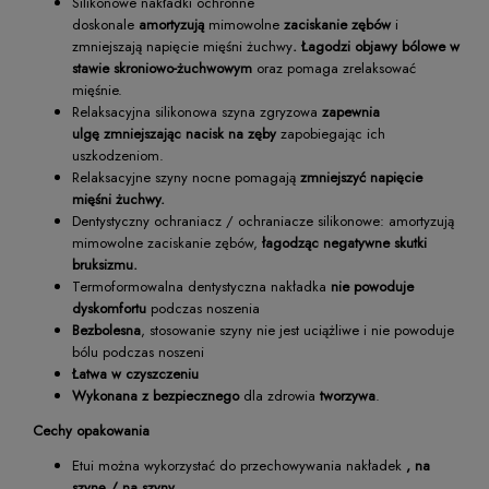
Silikonowe nakładki ochronne
doskonale
amortyzują
mimowolne
zaciskanie zębów
i
zmniejszają napięcie mięśni żuchwy
. Łagodzi objawy bólowe w
stawie skroniowo-żuchwowym
oraz pomaga zrelaksować
mięśnie.
Relaksacyjna silikonowa szyna zgryzowa
zapewnia
ulgę
zmniejszając nacisk na zęby
zapobiegając ich
uszkodzeniom.
Relaksacyjne szyny nocne pomagają
zmniejszyć napięcie
mięśni żuchwy.
Dentystyczny ochraniacz / ochraniacze silikonowe: amortyzują
mimowolne zaciskanie zębów,
łagodząc negatywne skutki
bruksizmu.
Termoformowalna dentystyczna nakładka
nie powoduje
dyskomfortu
podczas noszenia
Bezbolesna
, stosowanie szyny nie jest uciążliwe i nie powoduje
bólu podczas noszeni
Łatwa w czyszczeniu
Wykonana z bezpiecznego
dla zdrowia
tworzywa
.
Cechy opakowania
Etui można wykorzystać do przechowywania nakładek
, na
szynę / na szyny