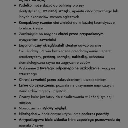
Pudełko
może służyć do
ochrony
protezy
dentystycznej,
sztucznej
szczę
ki, aparatu ortodontycznego lub
innych akcesoriów stomatologicznych.
Kompaktowy rozmiar
etui zmieści się w każdej kosmetyczce,
torebce, kieszeni
Zamknięcie na magnes
chroni przed przypadkowym
wysypaniem zawartości
Ergonomiczny okrągłykształt
idealne odwzorowanie
łuku żuchwy ułatwia bezpieczne przechowywanie : aparat
ortodontyczny,
protezę
, szczękę,
nakładkę,
ochronna
stomatologiczna szyna na zagryzanie zębów
Wykonane
z trwałego, odpornego na uszkodzenia
tworzywa
sztucznego.
Chroni zawartość przed zabrudzeniem
i uszkodzeniem.
Łatwe do czyszczenia
, pozwala na utrzymanie najwyższych
standardów higieny i czystości.
Czarny kolor jest łatwy do zlokalizowania w każdej sytuacji i
miejscu
Nowoczesny i
stylowy wygląd.
Niezbędne
w codziennym użytku oraz
podczas podróży.
Antypoślizgowa biała wkładka
która
zapobiega przesuwaniu się
aparatu / szyny