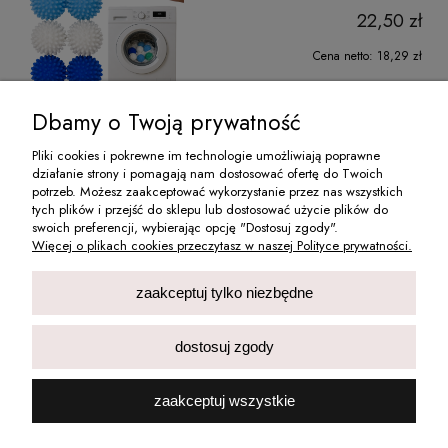
22,50 zł
Cena netto:
18,29 zł
do koszyka
Dbamy o Twoją prywatność
Pliki cookies i pokrewne im technologie umożliwiają poprawne
działanie strony i pomagają nam dostosować ofertę do Twoich
O NAS
potrzeb. Możesz zaakceptować wykorzystanie przez nas wszystkich
tych plików i przejść do sklepu lub dostosować użycie plików do
swoich preferencji, wybierając opcję "Dostosuj zgody".
MOJE KONTO
Więcej o plikach cookies przeczytasz w naszej Polityce prywatności.
INFORMACJE
zaakceptuj tylko niezbędne
PŁATNOŚCI I DOSTAWA
dostosuj zgody
Deni Carte Dorota Skwierczyńska Spółka Jawna wpisana do Centralnej
zaakceptuj wszystkie
Ewidencji i Informacji o Działalności Gospodarczej Rzeczypospolitej
Polskiej prowadzonej przez Ministra właściwego d.s. gospodarki.