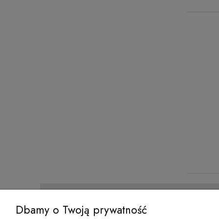
O NAS
MOJE K
Dbamy o Twoją prywatność
O firmie
Twoje z