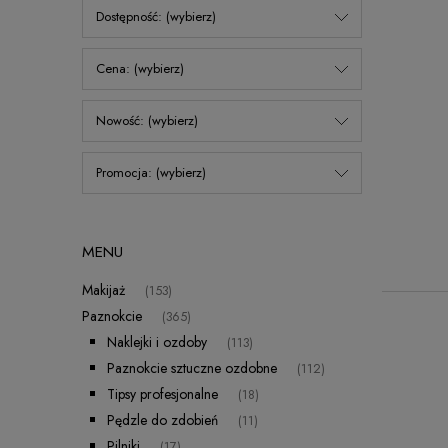
Dostępność: (wybierz)
Cena: (wybierz)
Nowość: (wybierz)
Promocja: (wybierz)
MENU
Makijaż
(153)
Paznokcie
(365)
Naklejki i ozdoby
(113)
Paznokcie sztuczne ozdobne
(112)
Tipsy profesjonalne
(18)
Pędzle do zdobień
(11)
Pilniki
(17)