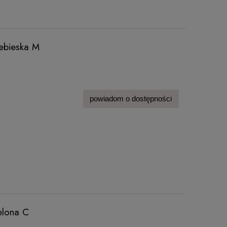
ebieska M
powiadom o dostępności
elona C