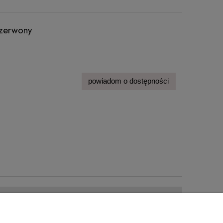
zerwony
powiadom o dostępności
PŁATNOŚCI I DOSTAWA
Czas i koszty dostawy