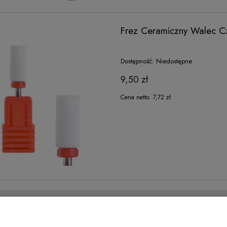
Frez Ceramiczny Walec C
Dostępność:
Niedostępne
9,50 zł
Cena netto:
7,72 zł
ONTO
INFORMACJE
amówienia
Regulamin