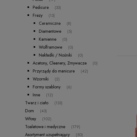
Pedicure
(33)
Frezy
(13)
Ceramiczne
(8)
Diamentowe
(5)
Kamienne
(0)
Wolframowe
(0)
Nakładki / Nośniki
(0)
Acetony, Cleanery, Zmywacze
(0)
Przyrządy do manicure
(42)
Wzorniki
(2)
Formy szablony
(6)
Inne
(12)
Twarz i ciało
(133)
Dom
(43)
Włosy
(102)
Toaletowe i medyczne
(179)
Asortyment uzupełniający
(50)