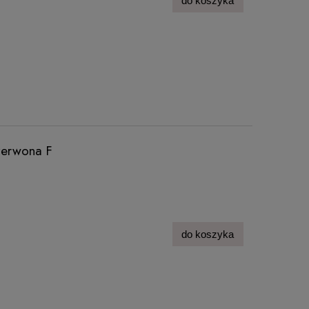
do koszyka
zerwona F
do koszyka