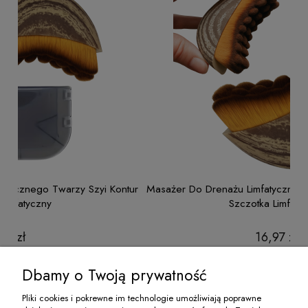
Kontur
Masażer Do Drenażu Limfatycznego Twarzy Szyi Konturu
Szczotka Limfatyczny
16,97 zł
do koszyka
Dbamy o Twoją prywatność
Pliki cookies i pokrewne im technologie umożliwiają poprawne