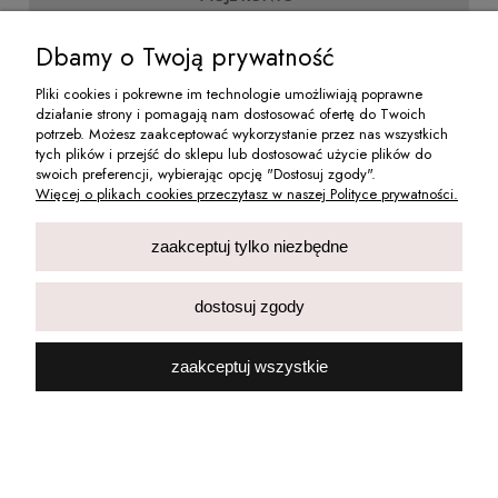
Dbamy o Twoją prywatność
INFORMACJE
Pliki cookies i pokrewne im technologie umożliwiają poprawne
PŁATNOŚCI I DOSTAWA
działanie strony i pomagają nam dostosować ofertę do Twoich
potrzeb. Możesz zaakceptować wykorzystanie przez nas wszystkich
tych plików i przejść do sklepu lub dostosować użycie plików do
swoich preferencji, wybierając opcję "Dostosuj zgody".
Deni Carte Dorota Skwierczyńska Spółka Jawna wpisana do Centralnej
Więcej o plikach cookies przeczytasz w naszej Polityce prywatności.
Ewidencji i Informacji o Działalności Gospodarczej Rzeczypospolitej
Polskiej prowadzonej przez Ministra właściwego d.s. gospodarki.
zaakceptuj tylko niezbędne
pokaż pełną wersję strony
Sklep internetowy Shoper.pl
dostosuj zgody
zaakceptuj wszystkie